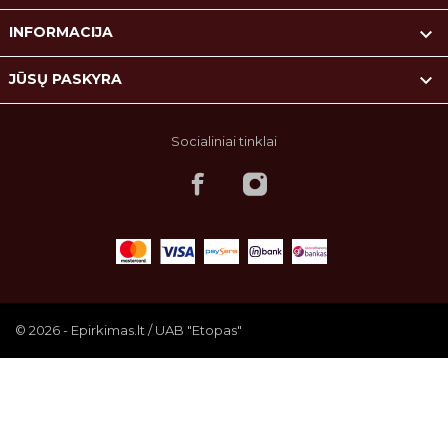

INFORMACIJA

JŪSŲ PASKYRA
Socialiniai tinklai
© 2026 - Epirkimas.lt / UAB "Etopas"