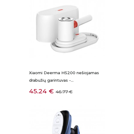
Xiaomi Deerma HS200 nešiojamas
drabužių garintuvas -...
Kaina
Bazinė
45.24 €
46.77 €
kaina