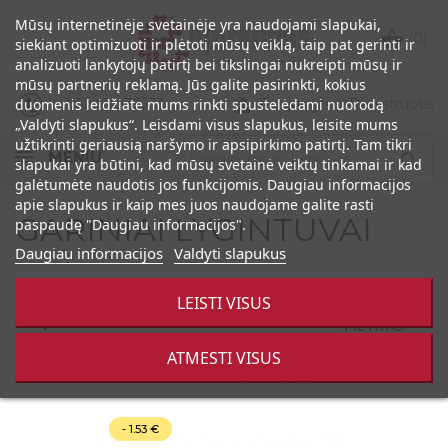
Mūsų internetinėje svetainėje yra naudojami slapukai,

(0)
siekiant optimizuoti ir plėtoti mūsų veiklą, taip pat gerinti ir
analizuoti lankytojų patirtį bei tikslingai nukreipti mūsų ir
mūsų partnerių reklamą. Jūs galite pasirinkti, kokius

+370 686 32333
Prisijungti
|
Registruotis
duomenis leidžiate mums rinkti spustelėdami nuorodą
„Valdyti slapukus“. Leisdami visus slapukus, leisite mums
užtikrinti geriausią naršymo ir apsipirkimo patirtį. Tam tikri
MENIU

slapukai yra būtini, kad mūsų svetainė veiktų tinkamai ir kad
galėtumėte naudotis jos funkcijomis. Daugiau informacijos
apie slapukus ir kaip mes juos naudojame galite rasti
GARINIAI LYGINTUVAI
paspaudę "Daugiau informacijos".
Daugiau informacijos
Valdyti slapukus
LEISTI VISUS
FILTRAS

ATMESTI VISUS
Rodoma 1-2 iš 2 prekės(-ių)
- 1.53 €