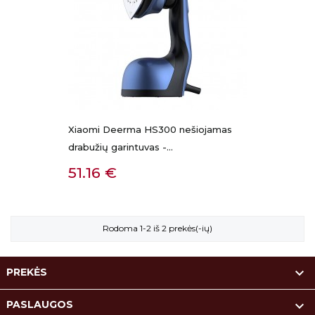
Xiaomi Deerma HS300 nešiojamas
drabužių garintuvas -...
Kaina
51.16 €
Rodoma 1-2 iš 2 prekės(-ių)

PREKĖS

PASLAUGOS