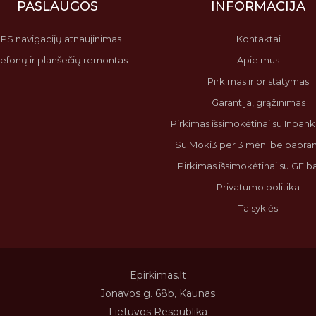
PASLAUGOS
INFORMACIJA
PS navigacijų atnaujinimas
Kontaktai
lefonų ir planšečių remontas
Apie mus
Pirkimas ir pristatymas
Garantija, grąžinimas
Pirkimas išsimokėtinai su Inbank 
Su Moki3 per 3 mėn. be pabr
Pirkimas išsimokėtinai su GF 
Privatumo politika
Taisyklės
Epirkimas.lt
Jonavos g. 68b, Kaunas
Lietuvos Respublika