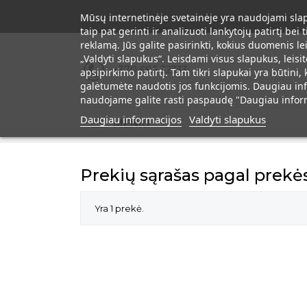
Mūsų internetinėje svetainėje yra naudojami slapu
taip pat gerinti ir analizuoti lankytojų patirtį be
reklamą. Jūs galite pasirinkti, kokius duomenis 
„Valdyti slapukus“. Leisdami visus slapukus, leis
+370 686 32333
apsipirkimo patirtį. Tam tikri slapukai yra būtini
galėtumėte naudotis jos funkcijomis. Daugiau inf
naudojame galite rasti paspaudę "Daugiau inform
Daugiau informacijos
Valdyti slapukus
MENIU
Prekių sąrašas pagal prekė
Yra 1 prekė.