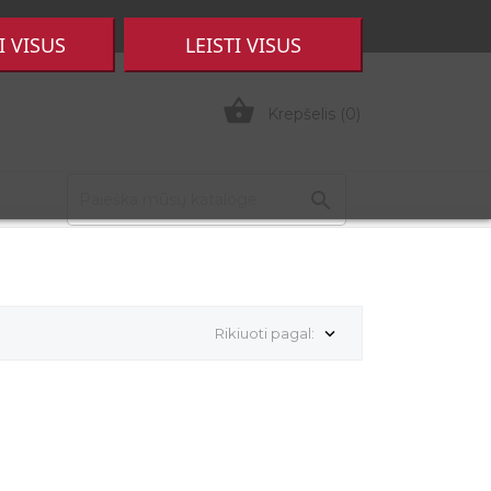

Prisijungti
|
Registruotis
I VISUS
LEISTI VISUS

Krepšelis
(0)

Rikiuoti pagal:
