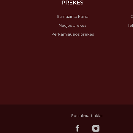
PREKĖS
Sumažinta kaina
G
Naujos prekės
Te
Perkamiausios prekės
Socialiniai tinklai