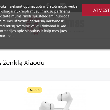
kai, siekiant optimizuoti ir plėtoti mūsų veiklą,
ATMEST
i tikslingai nukreipti mūsų ir mūsų partnerių
leidžiate mums rinkti spustelėdami nuorodą
ite mums užtikrinti geriausią naršymo ir
, kad mūsų svetainė veiktų tinkamai ir kad
ormacijos apie slapukus ir kaip mes juos
acijos".
s ženklą Xiaodu
- 56.76 €