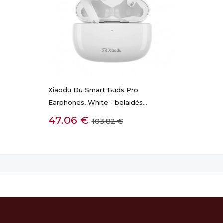
Xiaodu Du Smart Buds Pro
Earphones, White - belaidės...
GREITA PERŽIŪRA
Kaina
Bazinė
47.06 €
103.82 €
kaina