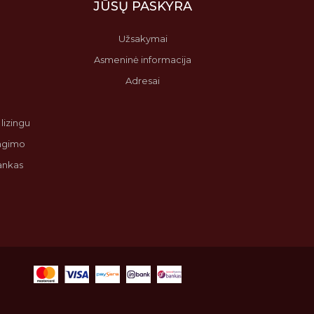
JŪSŲ PASKYRA
Užsakymai
Asmeninė informacija
Adresai
lizingu
angimo
bankas