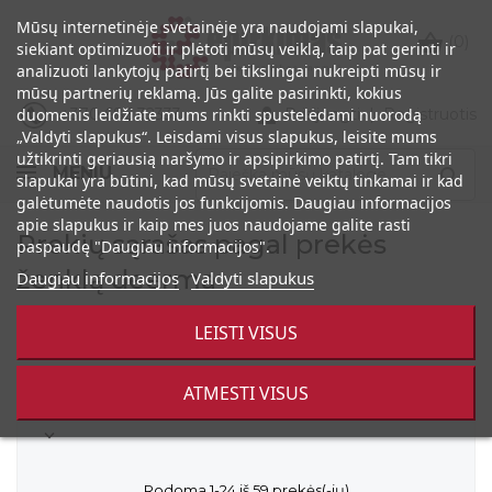
Mūsų internetinėje svetainėje yra naudojami slapukai,

(0)
siekiant optimizuoti ir plėtoti mūsų veiklą, taip pat gerinti ir
analizuoti lankytojų patirtį bei tikslingai nukreipti mūsų ir
mūsų partnerių reklamą. Jūs galite pasirinkti, kokius

+370 686 32333
Prisijungti
|
Registruotis
duomenis leidžiate mums rinkti spustelėdami nuorodą
„Valdyti slapukus“. Leisdami visus slapukus, leisite mums
užtikrinti geriausią naršymo ir apsipirkimo patirtį. Tam tikri
MENIU

slapukai yra būtini, kad mūsų svetainė veiktų tinkamai ir kad
galėtumėte naudotis jos funkcijomis. Daugiau informacijos
apie slapukus ir kaip mes juos naudojame galite rasti
Prekių sąrašas pagal prekės
paspaudę "Daugiau informacijos".
ženklą deerma
Daugiau informacijos
Valdyti slapukus
"Deerma" - "Xiaomi" grupės gamintojas, kuris gamina dulkių
LEISTI VISUS
siurblius, drėkintuvus, garų lygintuvus ir kitą buičiai skirtą
elektroniką.
ATMESTI VISUS

Rodoma 1-24 iš 59 prekės(-ių)