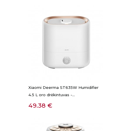
Xiaomi Deerma ST635W Humidifier
4.5 L oro drėkintuvas -...
Kaina
49.38 €