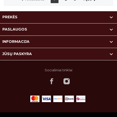

PREKĖS

PASLAUGOS

INFORMACIJA

JŪSŲ PASKYRA
Socialiniai tinklai