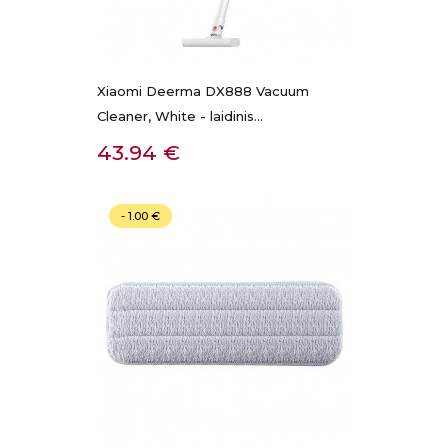
Xiaomi Deerma DX888 Vacuum
Cleaner, White - laidinis...
Kaina
43.94 €
- 1.00 €