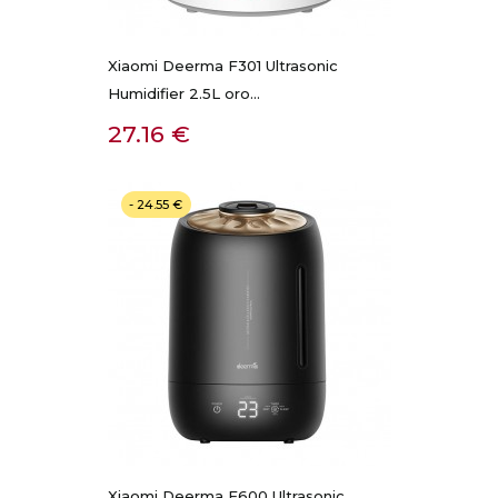
Xiaomi Deerma F301 Ultrasonic
Humidifier 2.5L oro...
Kaina
27.16 €
- 24.55 €
Xiaomi Deerma F600 Ultrasonic