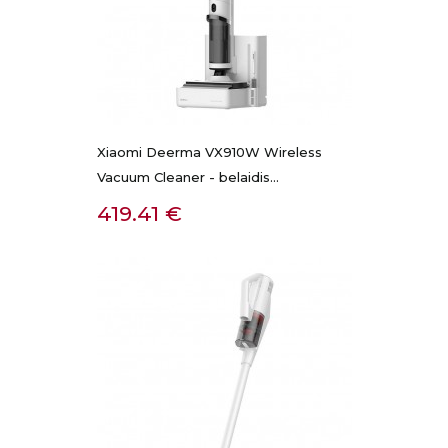
Xiaomi Deerma VX910W Wireless
Vacuum Cleaner - belaidis...
Kaina
419.41 €