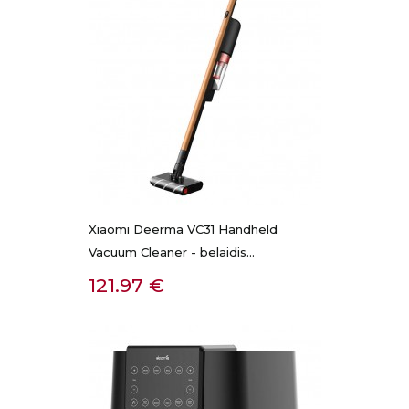
Xiaomi Deerma VC31 Handheld
Vacuum Cleaner - belaidis...
Kaina
121.97 €