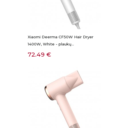
Xiaomi Deerma CF50W Hair Dryer
1400W, White - plaukų...
Kaina
72.49 €