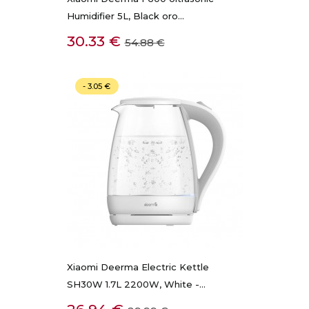
Humidifier 5L, Black oro...
Kaina
Bazinė
30.33 €
54.88 €
kaina
- 3.05 €
Xiaomi Deerma Electric Kettle
SH30W 1.7L 2200W, White -...
Kaina
Bazinė