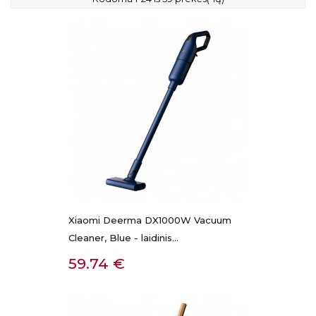
Xiaomi Deerma DX1000W Vacuum
Cleaner, Blue - laidinis...
Kaina
59.74 €