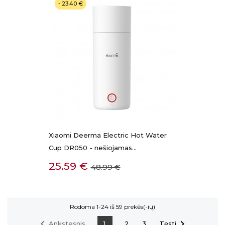
- 23.40 €
Xiaomi Deerma Electric Hot Water
Cup DR050 - nešiojamas...
Kaina
Bazinė
25.59 €
48.99 €
kaina
Rodoma 1-24 iš 59 prekės(-ių)


Ankstesnis
Tęsti
1
2
3