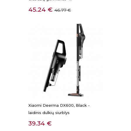
Kaina
Bazinė
45.24 €
46.77 €
kaina
Xiaomi Deerma DX600, Black -
laidinis dulkių siurblys
Kaina
39.34 €