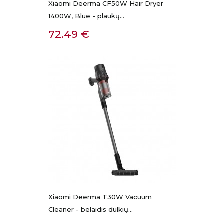
Xiaomi Deerma CF50W Hair Dryer
1400W, Blue - plaukų...
Kaina
72.49 €
Xiaomi Deerma T30W Vacuum
Cleaner - belaidis dulkių...