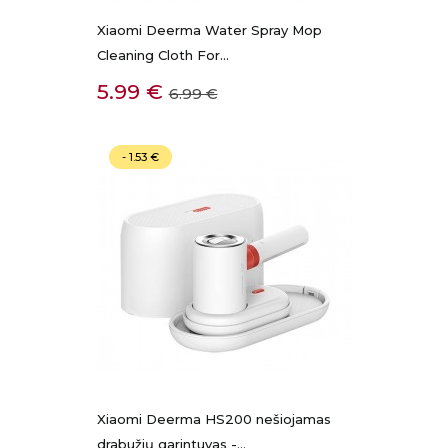
Xiaomi Deerma Water Spray Mop
Cleaning Cloth For...
Kaina
Bazinė
5.99 €
6.99 €
kaina
- 1.53 €
Xiaomi Deerma HS200 nešiojamas
drabužių garintuvas -...