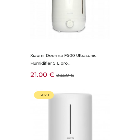
Xiaomi Deerma F500 Ultrasonic
Humidifier 5 L oro...
Kaina
Bazinė
21.00 €
23.59 €
kaina
- 6.07 €