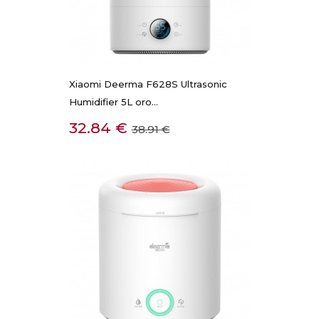
Xiaomi Deerma F628S Ultrasonic
Humidifier 5L oro...
Kaina
Bazinė
32.84 €
38.91 €
kaina