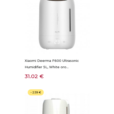
Xiaomi Deerma F600 Ultrasonic
Humidifier 5L, White oro...
Kaina
31.02 €
- 2.59 €