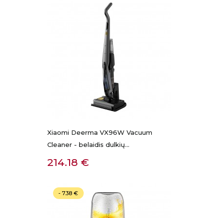
Xiaomi Deerma VX96W Vacuum
Cleaner - belaidis dulkių...
Kaina
214.18 €
- 7.38 €