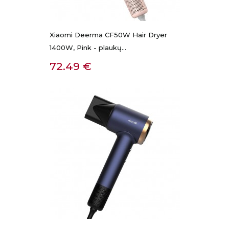
Xiaomi Deerma CF50W Hair Dryer
1400W, Pink - plaukų...
Kaina
72.49 €