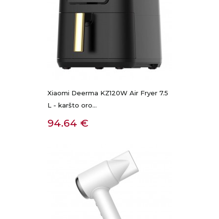
Xiaomi Deerma KZ120W Air Fryer 7.5
L - karšto oro...
Kaina
94.64 €