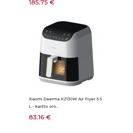
Kaina
185.75 €
Xiaomi Deerma KZ130W Air Fryer 5.5
L - karšto oro...
Kaina
83.16 €