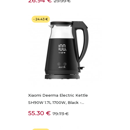
26.94 €
29.99 €
kaina
- 24.43 €
Xiaomi Deerma Electric Kettle
SH90W 1.7L 1700W, Black -...
Kaina
Bazinė
55.30 €
79.73 €
kaina