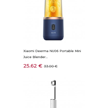
Xiaomi Deerma NU06 Portable Mini
Juice Blender...
Kaina
Bazinė
25.62 €
33.00 €
kaina