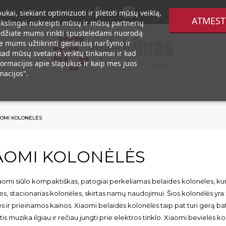
kai, siekiant optimizuoti ir plėtoti mūsų veiklą,
ATMEST
i tikslingai nukreipti mūsų ir mūsų partnerių
leidžiate mums rinkti spustelėdami nuorodą
ite mums užtikrinti geriausią naršymo ir
, kad mūsų svetainė veiktų tinkamai ir kad
ormacijos apie slapukus ir kaip mes juos
acijos".
AOMI KOLONĖLĖS
AOMI KOLONĖLĖS
 siūlo kompaktiškas, patogiai perkeliamas belaides kolonėles, kurio
s, stacionarias kolonėles, skirtas namų naudojimui. Šios kolonėlės yra
 ir prieinamos kainos. Xiaomi belaidės kolonėlės taip pat turi gerą bate
s muzika ilgiau ir rečiau jungti prie elektros tinklo. Xiaomi bevielės kol