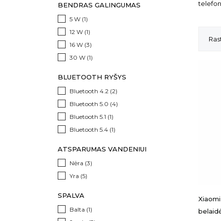
telefon
BENDRAS GALINGUMAS
5 W
(1)
12 W
(1)
Rast
16 W
(3)
30 W
(1)
BLUETOOTH RYŠYS
Bluetooth 4.2
(2)
Bluetooth 5.0
(4)
Bluetooth 5.1
(1)
Bluetooth 5.4
(1)
ATSPARUMAS VANDENIUI
Nėra
(3)
Yra
(5)
SPALVA
Xiaomi
Balta
(1)
belaid