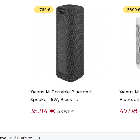
- 7.64 €
- 36.00 
Xiaomi Mi Portable Bluetooth
Xiaomi M
Speaker 16W, Black -...
Bluetooth 
GREITA PERŽIŪRA
Kaina
Bazinė
Kaina
35.94 €
47.98
43.57 €
kaina
a 1-8 iš 8 prekės(-ių)