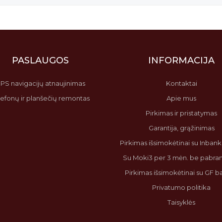
PASLAUGOS
INFORMACIJA
PS navigacijų atnaujinimas
Kontaktai
lefonų ir planšečių remontas
Apie mus
Pirkimas ir pristatymas
Garantija, grąžinimas
Pirkimas išsimokėtinai su Inbank 
Su Moki3 per 3 mėn. be pabr
Pirkimas išsimokėtinai su GF 
Privatumo politika
Taisyklės