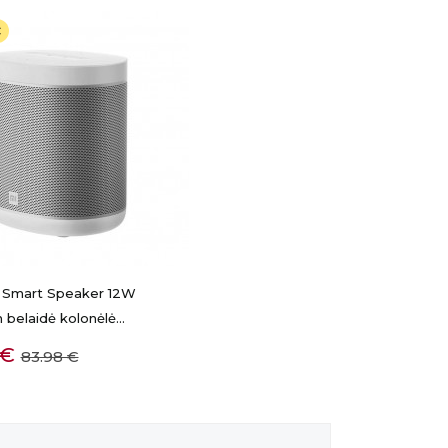
€
i Smart Speaker 12W
belaidė kolonėlė...
GREITA PERŽIŪRA
Bazinė
 €
83.98 €
kaina