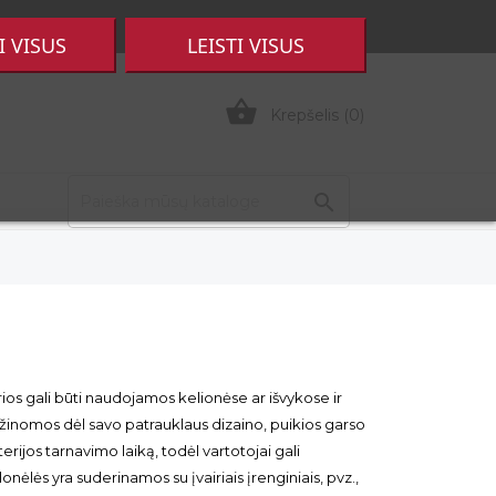

Prisijungti
|
Registruotis
I VISUS
LEISTI VISUS

Krepšelis
(0)

s gali būti naudojamos kelionėse ar išvykose ir
 žinomos dėl savo patrauklaus dizaino, puikios garso
rijos tarnavimo laiką, todėl vartotojai gali
onėlės yra suderinamos su įvairiais įrenginiais, pvz.,