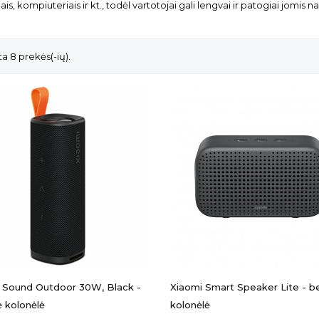
ais, kompiuteriais ir kt., todėl vartotojai gali lengvai ir patogiai jomis n
a 8 prekės(-ių).
 Sound Outdoor 30W, Black -
Xiaomi Smart Speaker Lite - b
ė kolonėlė
kolonėlė