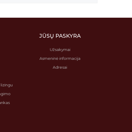
JŪSŲ PASKYRA
Užsakymai
Asmeninė informacija
Adresai
lizingu
angimo
bankas