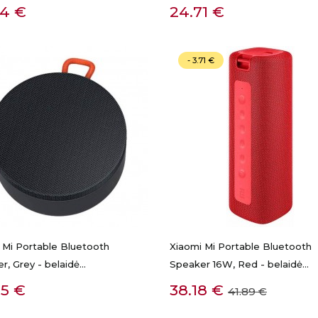
GREITA PERŽIŪRA
GREITA PERŽIŪRA
na
Kaina
54 €
24.71 €
- 3.71 €
 Mi Portable Bluetooth
Xiaomi Mi Portable Bluetooth
, Grey - belaidė...
Speaker 16W, Red - belaidė...
GREITA PERŽIŪRA
GREITA PERŽIŪRA
na
Kaina
Bazinė
85 €
38.18 €
41.89 €
kaina