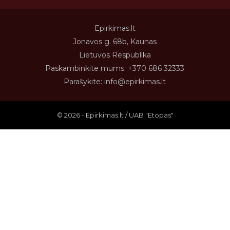
Epirkimas.lt
Jonavos g. 68b, Kaunas
Lietuvos Respublika
Paskambinkite mums:
+370 686 32333
Parašykite:
info@epirkimas.lt
© 2026 - Epirkimas.lt / UAB "Etopas"