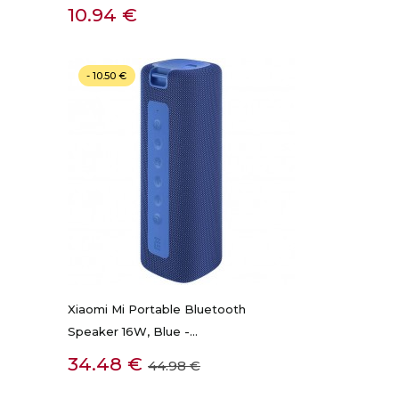
GREITA PERŽIŪRA
Kaina
10.94 €
- 10.50 €
Xiaomi Mi Portable Bluetooth
Speaker 16W, Blue -...
GREITA PERŽIŪRA
Kaina
Bazinė
34.48 €
44.98 €
kaina