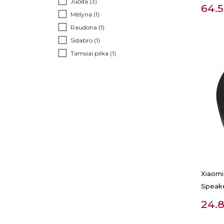
Juoda
(3)
Kai
64.
Mėlyna
(1)
Raudona
(1)
Sidabro
(1)
Tamsiai pilka
(1)
Xiaomi
Speaker
Kai
24.