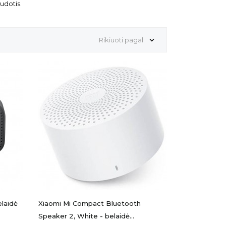
audotis.
Rikiuoti pagal:

elaidė
Xiaomi Mi Compact Bluetooth
Speaker 2, White - belaidė...