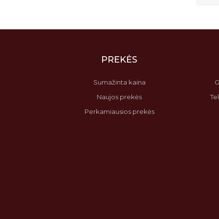
PREKĖS
Sumažinta kaina
G
Naujos prekės
Te
Perkamiausios prekės