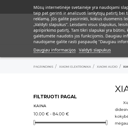
Mūsų internetinėje svetainėje yra naudojami slapu
taip pat gerinti ir analizuoti lankytojų patirtį be
reklamą. Jūs galite pasirinkti, kokius duomenis 
„Valdyti slapukus“. Leisdami visus slapukus, leis
+370 686 32333
apsipirkimo patirtį. Tam tikri slapukai yra būtini
galėtumėte naudotis jos funkcijomis. Daugiau inf
naudojame galite rasti paspaudę "Daugiau inform
Daugiau informacijos
Valdyti slapukus
MENIU
PAGRINDINIS
XIAOMI ELEKTRONIKA
XIAOMI AUDIO
XI
XI
FILTRUOTI PAGAL
Xiaomi
KAINA
didesne
10.00 € - 84.00 €
kokybės
mėgauti