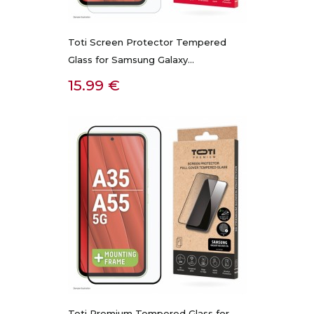
Toti Screen Protector Tempered
Glass for Samsung Galaxy...
Kaina
15.99 €
Toti Premium Tempered Glass for