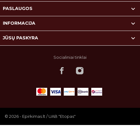

PASLAUGOS

INFORMACIJA

JŪSŲ PASKYRA
Socialiniai tinklai
© 2026 - Epirkimas.lt / UAB "Etopas"