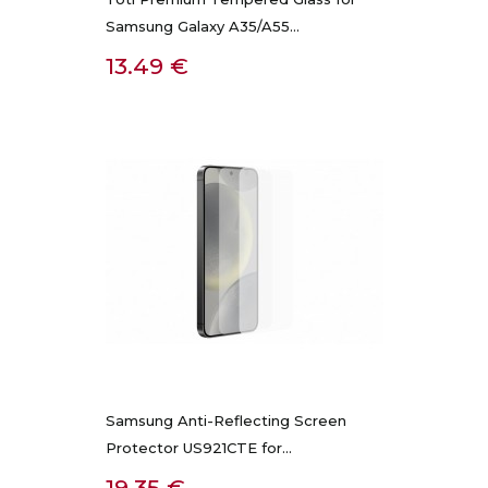
Samsung Galaxy A35/A55...
Kaina
13.49 €
Samsung Anti-Reflecting Screen
Protector US921CTE for...
Kaina
19.35 €