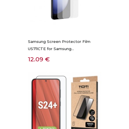
Samsung Screen Protector Film
US711CTE for Samsung...
Kaina
12.09 €