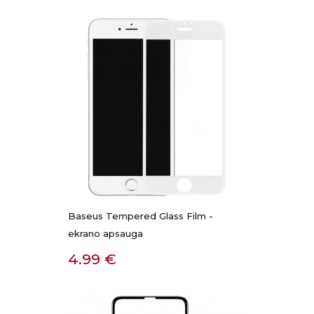
Baseus Tempered Glass Film -
ekrano apsauga
Kaina
4.99 €