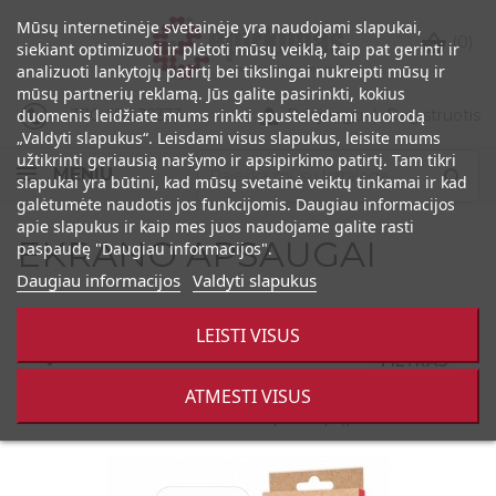
Mūsų internetinėje svetainėje yra naudojami slapukai,

(0)
siekiant optimizuoti ir plėtoti mūsų veiklą, taip pat gerinti ir
analizuoti lankytojų patirtį bei tikslingai nukreipti mūsų ir
mūsų partnerių reklamą. Jūs galite pasirinkti, kokius

+370 686 32333
Prisijungti
|
Registruotis
duomenis leidžiate mums rinkti spustelėdami nuorodą
„Valdyti slapukus“. Leisdami visus slapukus, leisite mums
užtikrinti geriausią naršymo ir apsipirkimo patirtį. Tam tikri
MENIU

slapukai yra būtini, kad mūsų svetainė veiktų tinkamai ir kad
galėtumėte naudotis jos funkcijomis. Daugiau informacijos
apie slapukus ir kaip mes juos naudojame galite rasti
EKRANO APSAUGAI
paspaudę "Daugiau informacijos".
Daugiau informacijos
Valdyti slapukus
LEISTI VISUS
FILTRAS

ATMESTI VISUS
Rodoma 1-24 iš 25 prekės(-ių)