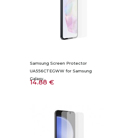
Samsung Screen Protector
UA556CTEGWW for Samsung
Galaxy...
Kaina
14.88 €