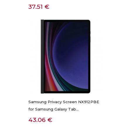
Kaina
37.51 €
Samsung Privacy Screen NX912PBE
for Samsung Galaxy Tab...
Kaina
43.06 €