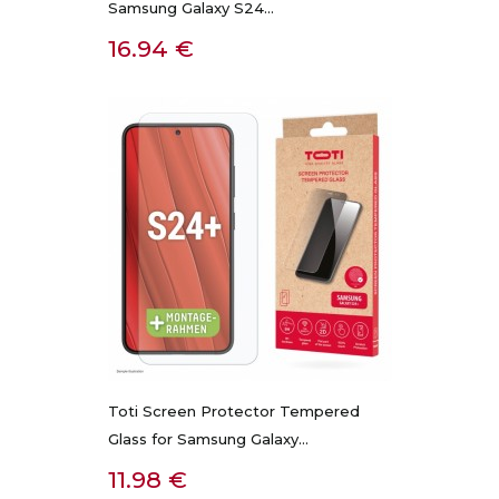
Samsung Galaxy S24...
Kaina
16.94 €
Toti Screen Protector Tempered
Glass for Samsung Galaxy...
Kaina
11.98 €