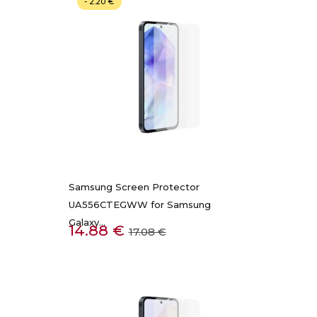
- 2.20 €
Samsung Screen Protector
UA556CTEGWW for Samsung
Galaxy...
Kaina
Bazinė
14.88 €
17.08 €
kaina