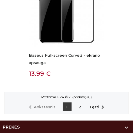
Baseus Full-screen Curved - ekrano
apsauga
Kaina
13.99 €
Rodoma 1-24 iš 25 prekės(-ių)


Ankstesnis
Tęsti
1
2

PREKĖS