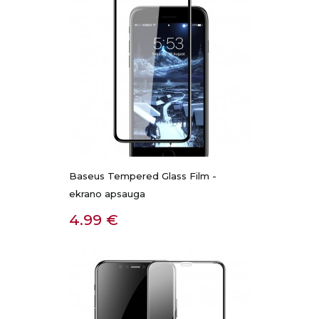
Baseus Tempered Glass Film -
ekrano apsauga
Kaina
4.99 €