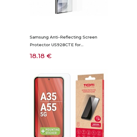
Samsung Anti-Reflecting Screen
Protector US928CTE for...
Kaina
18.18 €