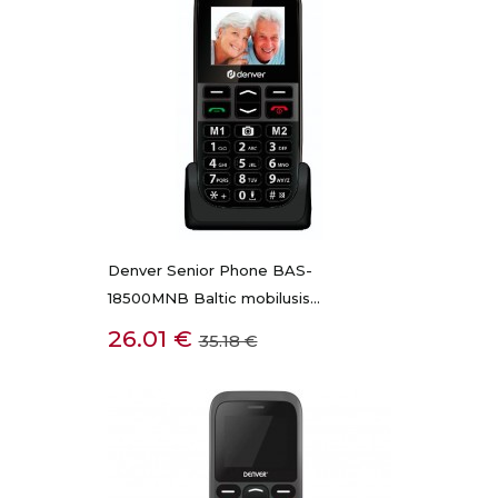
Denver Senior Phone BAS-
18500MNB Baltic mobilusis...
Kaina
Bazinė
26.01 €
35.18 €
kaina