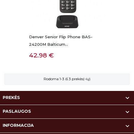
Denver Senior Flip Phone BAS-
24200M Balticum...
Kaina
42.98 €
Rodoma 1-3 iš 3 prekės(-ių)

PREKĖS

PASLAUGOS

INFORMACIJA