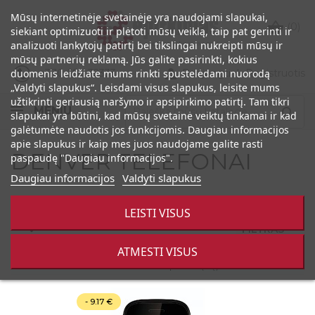
Mūsų internetinėje svetainėje yra naudojami slapukai,

(0)
siekiant optimizuoti ir plėtoti mūsų veiklą, taip pat gerinti ir
analizuoti lankytojų patirtį bei tikslingai nukreipti mūsų ir
mūsų partnerių reklamą. Jūs galite pasirinkti, kokius

+370 686 32333
Prisijungti
|
Registruotis
duomenis leidžiate mums rinkti spustelėdami nuorodą
„Valdyti slapukus“. Leisdami visus slapukus, leisite mums
užtikrinti geriausią naršymo ir apsipirkimo patirtį. Tam tikri
MENIU

slapukai yra būtini, kad mūsų svetainė veiktų tinkamai ir kad
galėtumėte naudotis jos funkcijomis. Daugiau informacijos
apie slapukus ir kaip mes juos naudojame galite rasti
DENVER TELEFONAI
paspaudę "Daugiau informacijos".
Daugiau informacijos
Valdyti slapukus
LEISTI VISUS
FILTRAS

ATMESTI VISUS
Rodoma 1-3 iš 3 prekės(-ių)
- 9.17 €