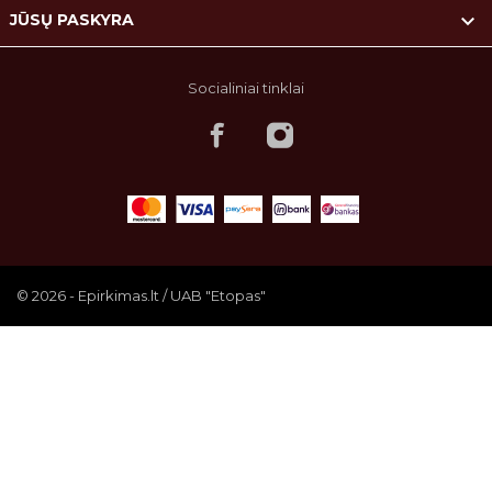

JŪSŲ PASKYRA
Socialiniai tinklai
© 2026 - Epirkimas.lt / UAB "Etopas"