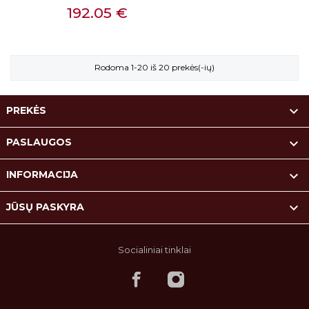
Kaina
192.05 €
Rodoma 1-20 iš 20 prekės(-ių)

PREKĖS

PASLAUGOS

INFORMACIJA

JŪSŲ PASKYRA
Socialiniai tinklai