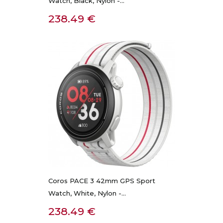
Watch, Black, Nylon -...
Kaina
238.49 €
Coros PACE 3 42mm GPS Sport
Watch, White, Nylon -...
Kaina
238.49 €