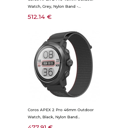
Watch, Grey, Nylon Band -...
Kaina
512.14 €
Coros APEX 2 Pro 46mm Outdoor
Watch, Black, Nylon Band...
Kaina
477.91 €