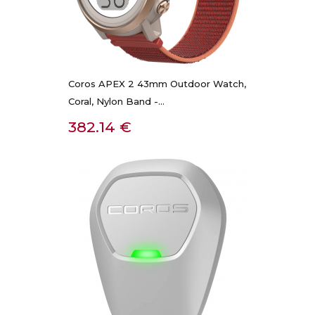
Coros APEX 2 43mm Outdoor Watch,
Coral, Nylon Band -...
Kaina
382.14 €