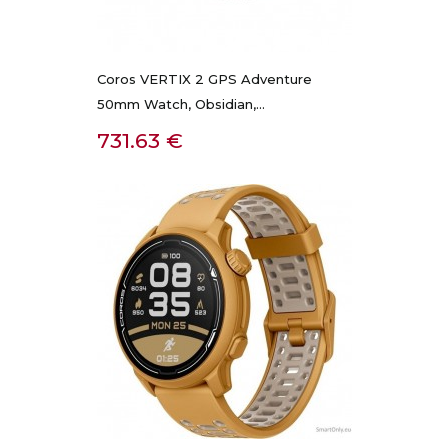
Coros VERTIX 2 GPS Adventure
50mm Watch, Obsidian,...
Kaina
731.63 €