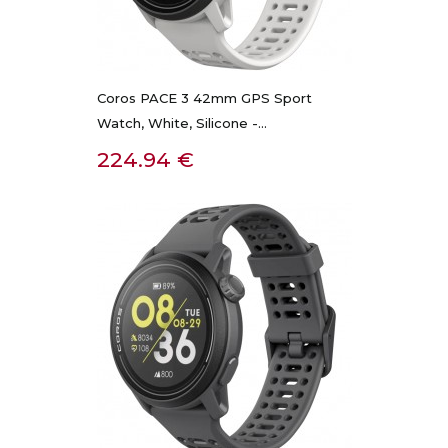
Coros PACE 3 42mm GPS Sport
Watch, White, Silicone -...
Kaina
224.94 €