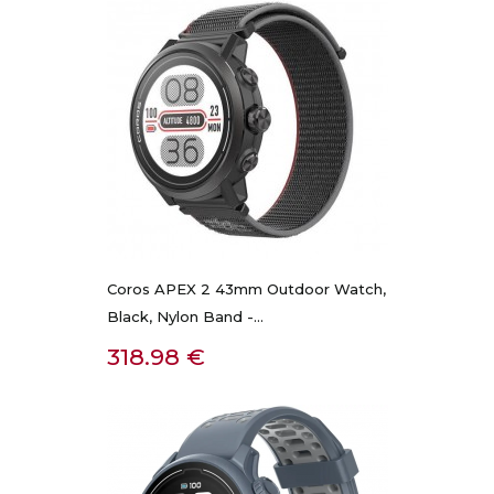
Coros APEX 2 43mm Outdoor Watch,
Black, Nylon Band -...
Kaina
318.98 €