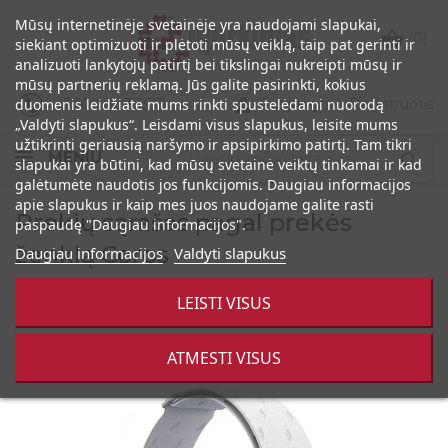
Mūsų internetinėje svetainėje yra naudojami slapukai,

(0)
siekiant optimizuoti ir plėtoti mūsų veiklą, taip pat gerinti ir
analizuoti lankytojų patirtį bei tikslingai nukreipti mūsų ir
mūsų partnerių reklamą. Jūs galite pasirinkti, kokius

+370 686 32333
Prisijungti
|
Registruotis
duomenis leidžiate mums rinkti spustelėdami nuorodą
„Valdyti slapukus“. Leisdami visus slapukus, leisite mums
užtikrinti geriausią naršymo ir apsipirkimo patirtį. Tam tikri
MENIU

slapukai yra būtini, kad mūsų svetainė veiktų tinkamai ir kad
galėtumėte naudotis jos funkcijomis. Daugiau informacijos
apie slapukus ir kaip mes juos naudojame galite rasti
Prekių sąrašas pagal prekės
paspaudę "Daugiau informacijos".
ženklą Coros
Daugiau informacijos
Valdyti slapukus
LEISTI VISUS

Rodoma 1-20 iš 20 prekės(-ių)
ATMESTI VISUS