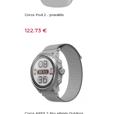
Coros Pod 2 - priedėlis
Kaina
122.73 €
Coros APEX 2 Pro 46mm Outdoor