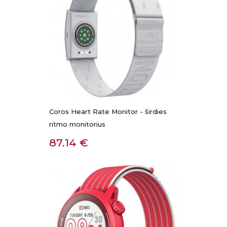
Coros Heart Rate Monitor - širdies
ritmo monitorius
Kaina
87.14 €