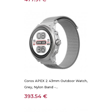
Coros APEX 2 43mm Outdoor Watch,
Grey, Nylon Band -...
Kaina
393.54 €