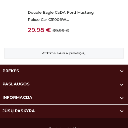
Double Eagle CaDA Ford Mustang
Police Car C51006W...
Kaina
Bazinė
29.98 €
39.99 €
kaina
Rodoma 1-4 iš 4 prekės(-ių)

PREKĖS

PASLAUGOS

INFORMACIJA

JŪSŲ PASKYRA