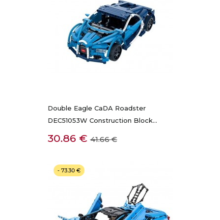
Double Eagle CaDA Roadster
DEC51053W Construction Block...
Kaina
Bazinė
30.86 €
41.66 €
kaina
- 73.30 €