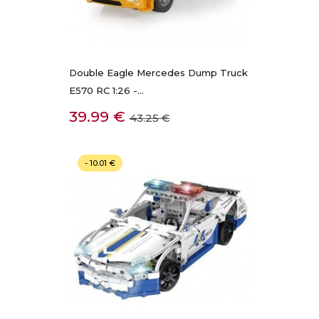
Double Eagle Mercedes Dump Truck
E570 RC 1:26 -...
Kaina
Bazinė
39.99 €
43.25 €
kaina
- 10.01 €