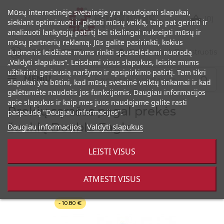
Mūsų internetinėje svetainėje yra naudojami slapukai,

(0)
siekiant optimizuoti ir plėtoti mūsų veiklą, taip pat gerinti ir
analizuoti lankytojų patirtį bei tikslingai nukreipti mūsų ir
mūsų partnerių reklamą. Jūs galite pasirinkti, kokius

+370 686 32333
Prisijungti
|
Registruotis
duomenis leidžiate mums rinkti spustelėdami nuorodą
„Valdyti slapukus“. Leisdami visus slapukus, leisite mums
užtikrinti geriausią naršymo ir apsipirkimo patirtį. Tam tikri
MENIU

slapukai yra būtini, kad mūsų svetainė veiktų tinkamai ir kad
galėtumėte naudotis jos funkcijomis. Daugiau informacijos
apie slapukus ir kaip mes juos naudojame galite rasti
Prekių sąrašas pagal prekės
paspaudę "Daugiau informacijos".
ženklą Double Eagle
Daugiau informacijos
Valdyti slapukus
LEISTI VISUS

Rodoma 1-4 iš 4 prekės(-ių)
ATMESTI VISUS
- 10.80 €