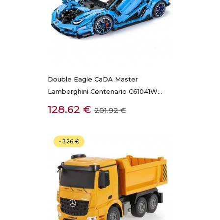
Double Eagle CaDA Master
Lamborghini Centenario C61041W...
Kaina
Bazinė
128.62 €
201.92 €
kaina
- 3.26 €