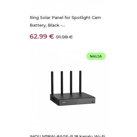
Ring Solar Panel for Spotlight Cam
Battery, Black -...
Kaina
Bazinė
62.99 €
91.98 €
kaina
NAUJA
IMOU N118W-8A0E-P 18 kanalų Wi-Fi