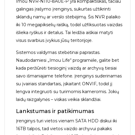
Imou NVR-N110-8A0E-P yra kompaktiškas, tačiau
galingas įrašymo įrenginys, sukurtas užtikrinti
sklandų namų ar verslo stebėjimą. Šis NVR palaiko
iki 10 megapikselių raišką, todėl užfiksuotas vaizdas
išlieka ryškus ir detalus. Tai leidžia aiškiai matyti
visus svarbius įvykius jūsų teritorijoje.
Sistemos valdymas stebėtinai paprastas.
Naudodamiesi „Imou Life“ programėle, galite bet
kada peržiūrėti tiesioginį vaizdą ar archyvą tiesiai
savo išmaniajame telefone. Įrenginys suderinamas
su įvairiais standartais, įskaitant ONVIF, todėl jį
lengva integruoti su turimomis kameromis. Jokių
laidų raizgalynės – viskas veikia sklandžiai.
Lankstumas ir patikimumas
Įrenginys turi vietos vienam SATA HDD diskui iki
16TB talpos, tad vietos vaizdo archyvui pakaks