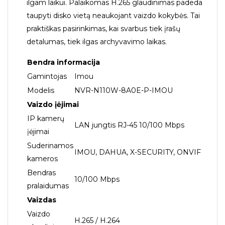
ilgam laikui. Palaikomas H.265 glaudinimas padeda
taupyti disko vietą neaukojant vaizdo kokybės. Tai
praktiškas pasirinkimas, kai svarbus tiek įrašų
detalumas, tiek ilgas archyvavimo laikas.
Bendra informacija
Gamintojas
Imou
Modelis
NVR-N110W-8A0E-P-IMOU
Vaizdo įėjimai
IP kamerų
LAN jungtis RJ-45 10/100 Mbps
įėjimai
Suderinamos
IMOU, DAHUA, X-SECURITY, ONVIF
kameros
Bendras
10/100 Mbps
pralaidumas
Vaizdas
Vaizdo
H.265 / H.264