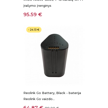
įrašymo įrenginys
Kaina
95.59 €
- 24.13 €
Reolink Go Battery, Black - baterija
Reolink Go vaizdo...
Kaina
Bazinė
64.87 €