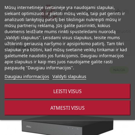
Mūsų internetinėje svetainėje yra naudojami slapukai,

(0)
siekiant optimizuoti ir plėtoti mūsų veiklą, taip pat gerinti ir
analizuoti lankytojų patirtį bei tikslingai nukreipti mūsų ir
mūsų partnerių reklamą. Jūs galite pasirinkti, kokius

+370 686 32333
Prisijungti
|
Registruotis
duomenis leidžiate mums rinkti spustelėdami nuorodą
„Valdyti slapukus“. Leisdami visus slapukus, leisite mums
užtikrinti geriausią naršymo ir apsipirkimo patirtį. Tam tikri
MENIU

slapukai yra būtini, kad mūsų svetainė veiktų tinkamai ir kad
galėtumėte naudotis jos funkcijomis. Daugiau informacijos
apie slapukus ir kaip mes juos naudojame galite rasti
paspaudę "Daugiau informacijos".
NAUJA
NAUJA
Daugiau informacijos
Valdyti slapukus
LEISTI VISUS
ATMESTI VISUS