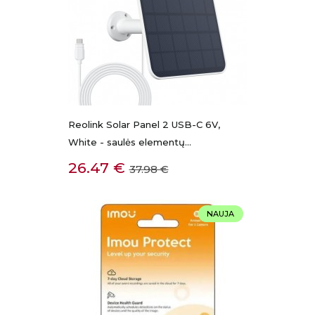
Reolink Solar Panel 2 USB-C 6V,
White - saulės elementų...
Kaina
Bazinė
26.47 €
37.98 €
kaina
NAUJA