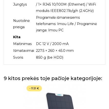
Jungtys
/ 1× RJ45 10/100M (Ethernet) / WiFi
modulis IEEE802.11b/g/n (2.4GHz)
Programėlė išmaniesiems
Nuotolinė
telefonams: Imou Life / Programinė
prieiga
įranga: Imou PC
Kita
Maitinimas
DC 12 V / 2000 mA
Išmatavimai
227.5 × 260 × 45.0 mm
Svoris
850 g (be HDD)
9 kitos prekės toje pačioje kategorijoje:
- 11.51 €