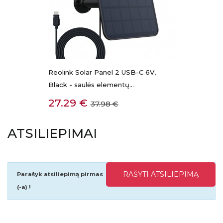
Reolink Solar Panel 2 USB-C 6V,
Black - saulės elementų...
Kaina
Bazinė
27.29 €
37.98 €
kaina
ATSILIEPIMAI
RAŠYTI ATSILIEPIMĄ
Parašyk atsiliepimą pirmas
(-a) !