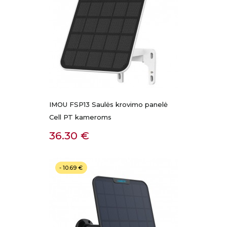
IMOU FSP13 Saulės krovimo panelė
Cell PT kameroms
Kaina
36.30 €
- 10.69 €