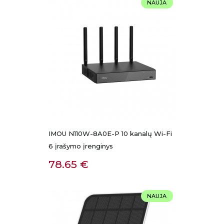
NAUJA
IMOU N110W-8A0E-P 10 kanalų Wi-Fi
6 įrašymo įrenginys
Kaina
78.65 €
NAUJA