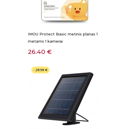
IMOU Protect Basic metinis planas 1
metams 1 kamerai
Kaina
26.40 €
- 28.99 €