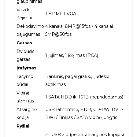
glaudinimas
Vaizdo
1 HDMI, 1 VGA
išėjimai
Dekodavimo
4 kanalai 8MP@15fps / 4 kanalai
pajėgumas
5MP@30fps
Garsas
Dvipusis
1 įėjimas, 1 išėjimas (RCA)
garsas
Įrašymas
Įrašymo
Rankinis, pagal grafiką, judesio
būdai
aptikimas
Vidinė
1 SATA HDD iki 16TB (nepridedamas)
atmintis
Atsarginė
USB (atmintinė, HDD, CD-RW, DVR-
kopija
RW) / Tinklas / SATA vidinė jungtis
Ryšiai
2× USB 2.0 (pelė ir atsarginės kopijos)