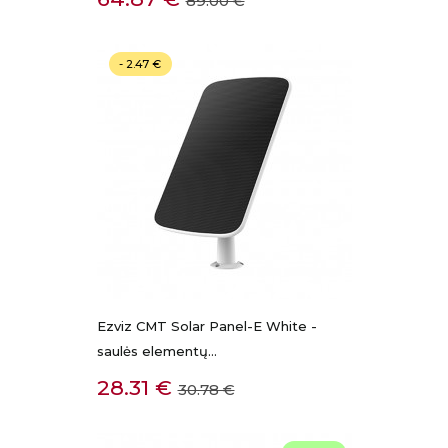
89.00 €
kaina
- 2.47 €
Ezviz CMT Solar Panel-E White -
saulės elementų...
Kaina
Bazinė
28.31 €
30.78 €
kaina