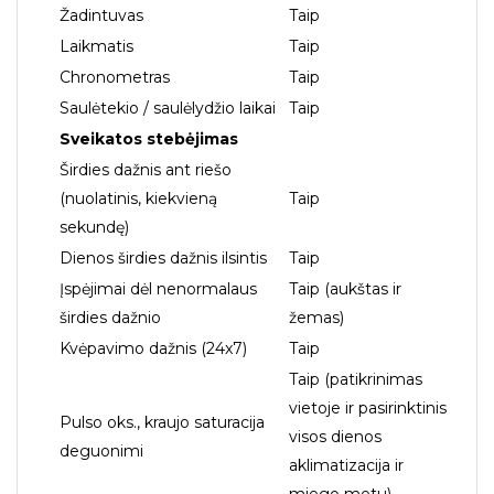
Žadintuvas
Taip
Laikmatis
Taip
Chronometras
Taip
Saulėtekio / saulėlydžio laikai
Taip
Sveikatos stebėjimas
Širdies dažnis ant riešo
(nuolatinis, kiekvieną
Taip
sekundę)
Dienos širdies dažnis ilsintis
Taip
Įspėjimai dėl nenormalaus
Taip (aukštas ir
širdies dažnio
žemas)
Kvėpavimo dažnis (24x7)
Taip
Taip (patikrinimas
vietoje ir pasirinktinis
Pulso oks., kraujo saturacija
visos dienos
deguonimi
aklimatizacija ir
miego metu)