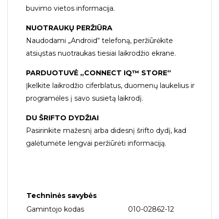
buvimo vietos informacija.
NUOTRAUKŲ PERŽIŪRA
Naudodami „Android“ telefoną, peržiūrėkite
atsiųstas nuotraukas tiesiai laikrodžio ekrane.
PARDUOTUVĖ „CONNECT IQ™ STORE“
Įkelkite laikrodžio ciferblatus, duomenų laukelius ir
programėles į savo susietą laikrodį.
DU ŠRIFTO DYDŽIAI
Pasirinkite mažesnį arba didesnį šrifto dydį, kad
galėtumėte lengvai peržiūrėti informaciją.
Techninės savybės
Gamintojo kodas
010-02862-12