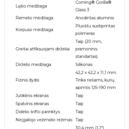
Corning® Gorilla®
Lęšio medžiaga
Glass 3
Rėmelio medžiaga
Anodintas aliuminis
Pluoštu sustiprintas
Korpuso medžiaga
polimeras
Taip (20 mm,
Greitai atfiksuojami dirželiai
pramoninis
standartas)
Dirželio medžiaga
Silikonas
42,2 x 42,2 x 11,1 mm.
Fizinis dydis
Tinka riešams, kurių
apimtis 125-190 mm
Jutiklinis ekranas
Taip
Spalvinis ekranas
Taip
Didelio šrifto parinktys
Taip
Neįgaliojo vežimėlio režimas
Taip
30,4 mm (1,2″)