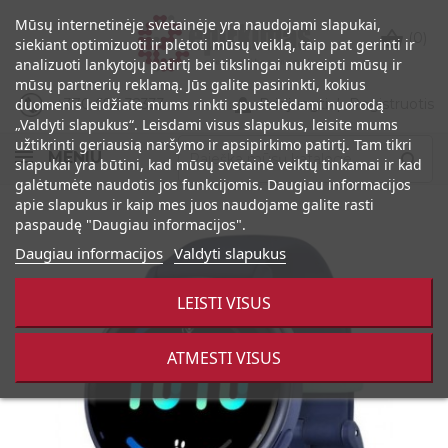
Mūsų internetinėje svetainėje yra naudojami slapukai,

(0)
siekiant optimizuoti ir plėtoti mūsų veiklą, taip pat gerinti ir
analizuoti lankytojų patirtį bei tikslingai nukreipti mūsų ir
mūsų partnerių reklamą. Jūs galite pasirinkti, kokius

+370 686 32333
Prisijungti
|
Registruotis
duomenis leidžiate mums rinkti spustelėdami nuorodą
„Valdyti slapukus“. Leisdami visus slapukus, leisite mums
užtikrinti geriausią naršymo ir apsipirkimo patirtį. Tam tikri
MENIU

slapukai yra būtini, kad mūsų svetainė veiktų tinkamai ir kad
galėtumėte naudotis jos funkcijomis. Daugiau informacijos
apie slapukus ir kaip mes juos naudojame galite rasti
paspaudę "Daugiau informacijos".
Daugiau informacijos
Valdyti slapukus
LEISTI VISUS
ATMESTI VISUS