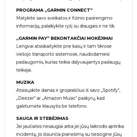
PROGRAMA „GARMIN CONNECT“
Matykite savo sveikatos ir fizinio pasirengimo
informaciją, palaikykite ryšį su draugais ir ne tik.
„GARMIN PAY“ BEKONTAKČIAI MOKĖJIMAI
Lengvai atsiskaitykite prie kasų ir tam tikrose
viešojo transporto sistemose, naudodamiesi
paslaugomis, kurias teikia dalyvaujantys paslaugų
teikėjai.
MUZIKA
Atsisiųskite dainas ir grojaraščius iš savo „Spotify“,
„Deezer“ ar „Amazon Music“ paskyrų, kad
galėtumėte klausytis be telefono.
SAUGA IR STEBĖJIMAS
Jei jaučiatės nesaugiai arba jei jūsų laikrodis aptinka
incidentą, jis išsiunčia pranešimą su tiesiogine jūsų