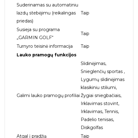
Suderinamas su automatiniu
lazdų stebėjimu (reikalingas
Taip
priedas)
Susieja su programa
Taip
„GARMIN GOLF“
Turnyro teisinė informacija
Taip
Lauko pramogų funkcijos
Slidinėjimas,
Snieglenčių sportas ,
Lygumų slidinėjimas
klasikiniu stiliumi,
Galimi lauko pramogų profiliai
Žygiai sniegbačiais,
Irklavimas stovint,
Irklavimas, Tennis,
Padelio tenisas,
Diskgolfas
Atgal į pradžią
Taip