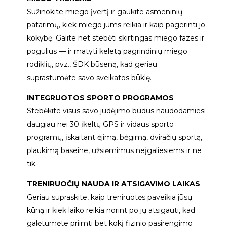
Sužinokite miego įvertį ir gaukite asmeninių
patarimų, kiek miego jums reikia ir kaip pagerinti jo
kokybę. Galite net stebėti skirtingas miego fazes ir
pogulius — ir matyti keletą pagrindinių miego
rodiklių, pvz., ŠDK būseną, kad geriau
suprastumėte savo sveikatos būklę.
INTEGRUOTOS SPORTO PROGRAMOS
Stebėkite visus savo judėjimo būdus naudodamiesi
daugiau nei 30 įkeltų GPS ir vidaus sporto
programų, įskaitant ėjimą, bėgimą, dviračių sportą,
plaukimą baseine, užsiėmimus neįgaliesiems ir ne
tik.
TRENIRUOČIŲ NAUDA IR ATSIGAVIMO LAIKAS
Geriau supraskite, kaip treniruotės paveikia jūsų
kūną ir kiek laiko reikia norint po jų atsigauti, kad
galėtumėte priimti bet kokį fizinio pasirengimo