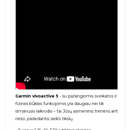
Garmin vivoactive 5
- su pažangiomis sveikatos ir
fizinės būklės funkcijomis yra daugiau nei tik
išmanusis laikrodis – tai Jūsų asmeninis treneris ant
riešo, padedantis siekti tikslų.