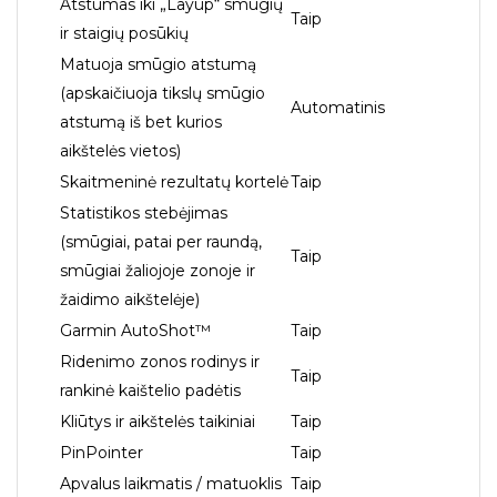
Atstumas iki „Layup“ smūgių
Taip
ir staigių posūkių
Matuoja smūgio atstumą
(apskaičiuoja tikslų smūgio
Automatinis
atstumą iš bet kurios
aikštelės vietos)
Skaitmeninė rezultatų kortelė
Taip
Statistikos stebėjimas
(smūgiai, patai per raundą,
Taip
smūgiai žaliojoje zonoje ir
žaidimo aikštelėje)
Garmin AutoShot™
Taip
Ridenimo zonos rodinys ir
Taip
rankinė kaištelio padėtis
Kliūtys ir aikštelės taikiniai
Taip
PinPointer
Taip
Apvalus laikmatis / matuoklis
Taip