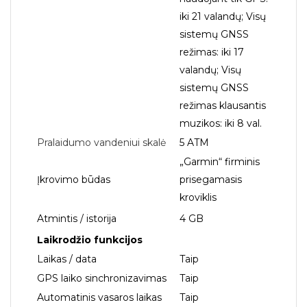
iki 21 valandų; Visų
sistemų GNSS
režimas: iki 17
valandų; Visų
sistemų GNSS
režimas klausantis
muzikos: iki 8 val.
Pralaidumo vandeniui skalė
5 ATM
„Garmin“ firminis
Įkrovimo būdas
prisegamasis
kroviklis
Atmintis / istorija
4 GB
Laikrodžio funkcijos
Laikas / data
Taip
GPS laiko sinchronizavimas
Taip
Automatinis vasaros laikas
Taip