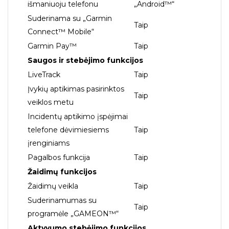
išmaniuoju telefonu
„Android™“
Suderinama su „Garmin
Taip
Connect™ Mobile“
Garmin Pay™
Taip
Saugos ir stebėjimo funkcijos
LiveTrack
Taip
Įvykių aptikimas pasirinktos
Taip
veiklos metu
Incidentų aptikimo įspėjimai
telefone dėvimiesiems
Taip
įrenginiams
Pagalbos funkcija
Taip
Žaidimų funkcijos
Žaidimų veikla
Taip
Suderinamumas su
Taip
programėle „GAMEON™“
Aktyvumo stebėjimo funkcijos