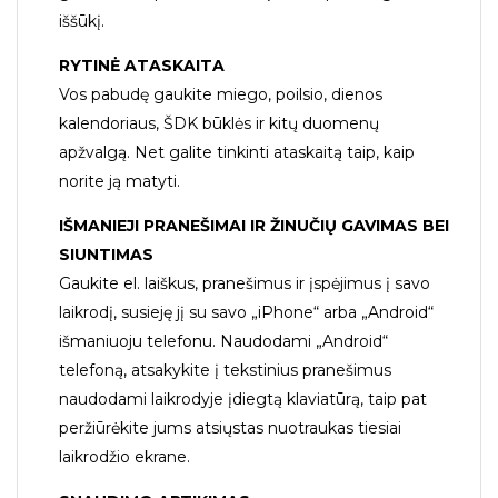
iššūkį.
RYTINĖ ATASKAITA
Vos pabudę gaukite miego, poilsio, dienos
kalendoriaus, ŠDK būklės ir kitų duomenų
apžvalgą. Net galite tinkinti ataskaitą taip, kaip
norite ją matyti.
IŠMANIEJI PRANEŠIMAI IR ŽINUČIŲ GAVIMAS BEI
SIUNTIMAS
Gaukite el. laiškus, pranešimus ir įspėjimus į savo
laikrodį, susieję jį su savo „iPhone“ arba „Android“
išmaniuoju telefonu. Naudodami „Android“
telefoną, atsakykite į tekstinius pranešimus
naudodami laikrodyje įdiegtą klaviatūrą, taip pat
peržiūrėkite jums atsiųstas nuotraukas tiesiai
laikrodžio ekrane.