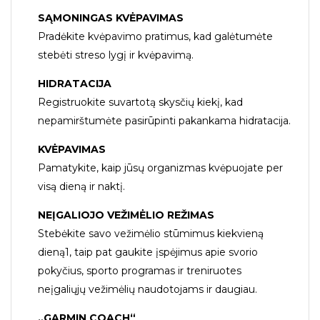
SĄMONINGAS KVĖPAVIMAS
Pradėkite kvėpavimo pratimus, kad galėtumėte
stebėti streso lygį ir kvėpavimą.
HIDRATACIJA
Registruokite suvartotą skysčių kiekį, kad
nepamirštumėte pasirūpinti pakankama hidratacija.
KVĖPAVIMAS
Pamatykite, kaip jūsų organizmas kvėpuojate per
visą dieną ir naktį.
NEĮGALIOJO VEŽIMĖLIO REŽIMAS
Stebėkite savo vežimėlio stūmimus kiekvieną
dieną1, taip pat gaukite įspėjimus apie svorio
pokyčius, sporto programas ir treniruotes
neįgaliųjų vežimėlių naudotojams ir daugiau.
„GARMIN COACH“