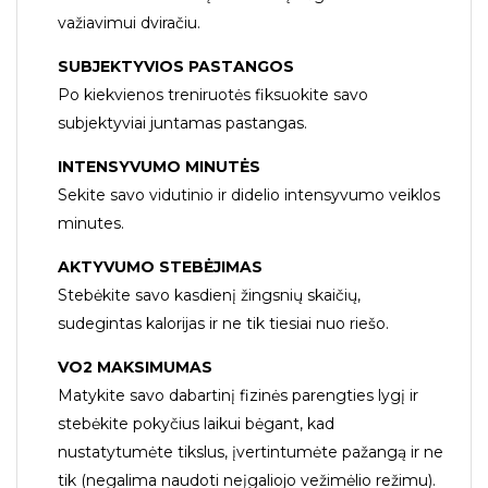
važiavimui dviračiu.
SUBJEKTYVIOS PASTANGOS
Po kiekvienos treniruotės fiksuokite savo
subjektyviai juntamas pastangas.
INTENSYVUMO MINUTĖS
Sekite savo vidutinio ir didelio intensyvumo veiklos
minutes.
AKTYVUMO STEBĖJIMAS
Stebėkite savo kasdienį žingsnių skaičių,
sudegintas kalorijas ir ne tik tiesiai nuo riešo.
VO2 MAKSIMUMAS
Matykite savo dabartinį fizinės parengties lygį ir
stebėkite pokyčius laikui bėgant, kad
nustatytumėte tikslus, įvertintumėte pažangą ir ne
tik (negalima naudoti neįgaliojo vežimėlio režimu).