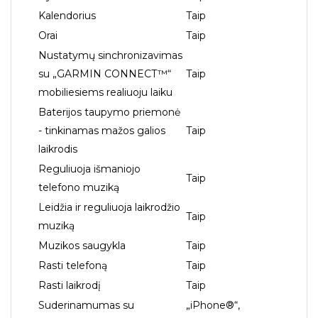
Kalendorius
Taip
Orai
Taip
Nustatymų sinchronizavimas
su „GARMIN CONNECT™“
Taip
mobiliesiems realiuoju laiku
Baterijos taupymo priemonė
- tinkinamas mažos galios
Taip
laikrodis
Reguliuoja išmaniojo
Taip
telefono muziką
Leidžia ir reguliuoja laikrodžio
Taip
muziką
Muzikos saugykla
Taip
Rasti telefoną
Taip
Rasti laikrodį
Taip
Suderinamumas su
„iPhone®“,