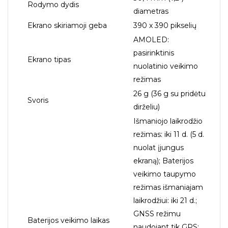
Rodymo dydis
diametras
Ekrano skiriamoji geba
390 x 390 pikselių
AMOLED:
pasirinktinis
Ekrano tipas
nuolatinio veikimo
režimas
26 g (36 g su pridėtu
Svoris
dirželiu)
Išmaniojo laikrodžio
režimas: iki 11 d. (5 d.
nuolat įjungus
ekraną); Baterijos
veikimo taupymo
režimas išmaniajam
laikrodžiui: iki 21 d.;
GNSS režimu
Baterijos veikimo laikas
naudojant tik GPS: