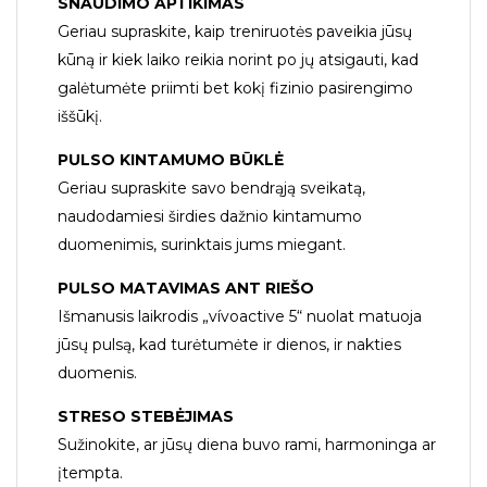
SNAUDIMO APTIKIMAS
Geriau supraskite, kaip treniruotės paveikia jūsų
kūną ir kiek laiko reikia norint po jų atsigauti, kad
galėtumėte priimti bet kokį fizinio pasirengimo
iššūkį.
PULSO KINTAMUMO BŪKLĖ
Geriau supraskite savo bendrąją sveikatą,
naudodamiesi širdies dažnio kintamumo
duomenimis, surinktais jums miegant.
PULSO MATAVIMAS ANT RIEŠO
Išmanusis laikrodis „vívoactive 5“ nuolat matuoja
jūsų pulsą, kad turėtumėte ir dienos, ir nakties
duomenis.
STRESO STEBĖJIMAS
Sužinokite, ar jūsų diena buvo rami, harmoninga ar
įtempta.