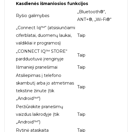
Kasdienės išmaniosios funkcijos
„Bluetooth®“,
Ryšio galimybės
ANT+®, „Wi-Fi®“
„Connect Iq™“ (atsisiunčiami
ciferblatai, duomenų laukai,
Taip
valdikliai ir programos)
„CONNECT IQ™ STORE“
Taip
pardduotuvė įrenginyje
Išmanieji pranešimai
Taip
Atsiliepimas į telefono
skambutį arba jo atmetimas
Taip
tekstine žinute (tik
„Android™“)
Peržiūrėkite pranešimų
vaizdus laikrodyje (tik
Taip
„Android™“)
Rytinė ataskaita
Taip