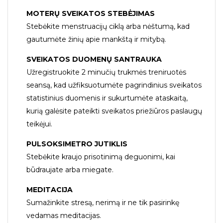
MOTERŲ SVEIKATOS STEBĖJIMAS
Stebėkite menstruacijų ciklą arba nėštumą, kad
gautumėte žinių apie mankštą ir mitybą.
SVEIKATOS DUOMENŲ SANTRAUKA
Užregistruokite 2 minučių trukmės treniruotės
seansą, kad užfiksuotumėte pagrindinius sveikatos
statistinius duomenis ir sukurtumėte ataskaitą,
kurią galėsite pateikti sveikatos priežiūros paslaugų
teikėjui.
PULSOKSIMETRO JUTIKLIS
Stebėkite kraujo prisotinimą deguonimi, kai
būdraujate arba miegate.
MEDITACIJA
Sumažinkite stresą, nerimą ir ne tik pasirinkę
vedamas meditacijas.