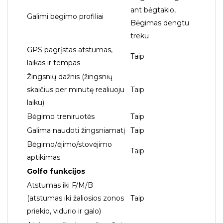
ant bėgtakio,
Galimi bėgimo profiliai
Bėgimas dengtu
treku
GPS pagrįstas atstumas,
Taip
laikas ir tempas
Žingsnių dažnis (žingsnių
skaičius per minutę realiuoju
Taip
laiku)
Bėgimo treniruotės
Taip
Galima naudoti žingsniamatį
Taip
Bėgimo/ėjimo/stovėjimo
Taip
aptikimas
Golfo funkcijos
Atstumas iki F/M/B
(atstumas iki žaliosios zonos
Taip
priekio, vidurio ir galo)