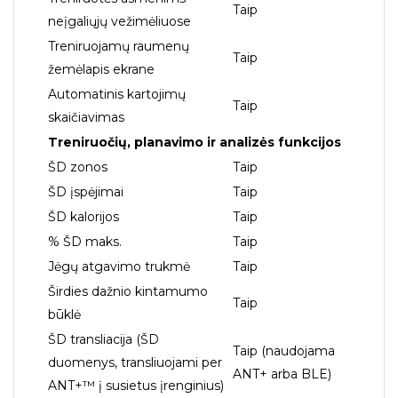
Taip
neįgaliųjų vežimėliuose
Treniruojamų raumenų
Taip
žemėlapis ekrane
Automatinis kartojimų
Taip
skaičiavimas
Treniruočių, planavimo ir analizės funkcijos
ŠD zonos
Taip
ŠD įspėjimai
Taip
ŠD kalorijos
Taip
% ŠD maks.
Taip
Jėgų atgavimo trukmė
Taip
Širdies dažnio kintamumo
Taip
būklė
ŠD transliacija (ŠD
Taip (naudojama
duomenys, transliuojami per
ANT+ arba BLE)
ANT+™ į susietus įrenginius)