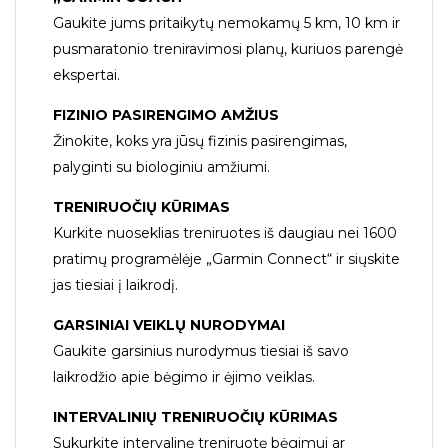
Gaukite jums pritaikytų nemokamų 5 km, 10 km ir
pusmaratonio treniravimosi planų, kuriuos parengė
ekspertai.
FIZINIO PASIRENGIMO AMŽIUS
Žinokite, koks yra jūsų fizinis pasirengimas,
palyginti su biologiniu amžiumi.
TRENIRUOČIŲ KŪRIMAS
Kurkite nuoseklias treniruotes iš daugiau nei 1600
pratimų programėlėje „Garmin Connect“ ir siųskite
jas tiesiai į laikrodį.
GARSINIAI VEIKLŲ NURODYMAI
Gaukite garsinius nurodymus tiesiai iš savo
laikrodžio apie bėgimo ir ėjimo veiklas.
INTERVALINIŲ TRENIRUOČIŲ KŪRIMAS
Sukurkite intervalinę treniruotę bėgimui ar