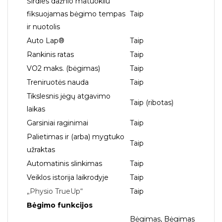
Širdies dažnio matuokliu
fiksuojamas bėgimo tempas
Taip
ir nuotolis
Auto Lap®
Taip
Rankinis ratas
Taip
VO2 maks. (bėgimas)
Taip
Treniruotės nauda
Taip
Tikslesnis jėgų atgavimo
Taip (ribotas)
laikas
Garsiniai raginimai
Taip
Palietimas ir (arba) mygtuko
Taip
užraktas
Automatinis slinkimas
Taip
Veiklos istorija laikrodyje
Taip
„Physio TrueUp“
Taip
Bėgimo funkcijos
Bėgimas, Bėgimas