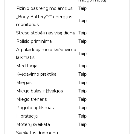
Fizinio pasirengimo amžius
Taip
„Body Battery™“ energijos
Taip
monitorius
Streso stebėjimas visą dieną
Taip
Poilsio priminimai
Taip
Atpalaiduojamojo kvėpavimo
Taip
laikmatis
Meditacija
Taip
Kvėpavimo praktika
Taip
Miegas
Taip
Miego balas ir įžvalgos
Taip
Miego treneris
Taip
Pogulio aptikimas
Taip
Hidratacija
Taip
Moterų sveikata
Taip
Sveikatos duomenų