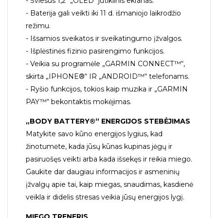
- Šviesus 1,2″ „OLED“ jutiklinis ekranas.
- Baterija gali veikti iki 11 d. išmaniojo laikrodžio
režimu.
- Išsamios sveikatos ir sveikatingumo įžvalgos.
- Išplėstinės fizinio pasirengimo funkcijos.
- Veikia su programėle „GARMIN CONNECT™“,
skirta „IPHONE®“ IR „ANDROID™“ telefonams.
- Ryšio funkcijos, tokios kaip muzika ir „GARMIN
PAY™“ bekontaktis mokėjimas.
„BODY BATTERY®“ ENERGIJOS STEBĖJIMAS
Matykite savo kūno energijos lygius, kad
žinotumėte, kada jūsų kūnas kupinas jėgų ir
pasiruošęs veikti arba kada išsekęs ir reikia miego.
Gaukite dar daugiau informacijos ir asmeninių
įžvalgų apie tai, kaip miegas, snaudimas, kasdienė
veikla ir didelis stresas veikia jūsų energijos lygį.
MIEGO TRENERIS