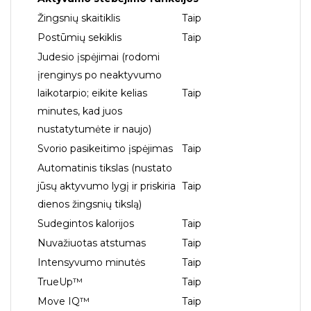
Žingsnių skaitiklis
Taip
Postūmių sekiklis
Taip
Judesio įspėjimai (rodomi
įrenginys po neaktyvumo
laikotarpio; eikite kelias
Taip
minutes, kad juos
nustatytumėte ir naujo)
Svorio pasikeitimo įspėjimas
Taip
Automatinis tikslas (nustato
jūsų aktyvumo lygį ir priskiria
Taip
dienos žingsnių tikslą)
Sudegintos kalorijos
Taip
Nuvažiuotas atstumas
Taip
Intensyvumo minutės
Taip
TrueUp™
Taip
Move IQ™
Taip