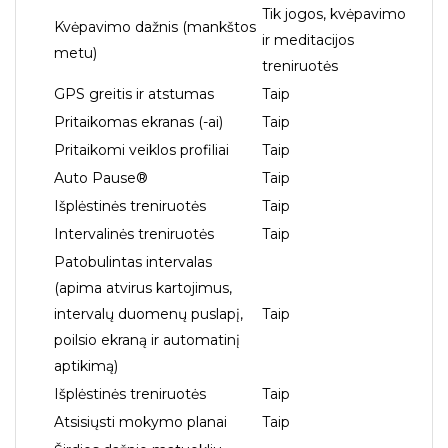
Tik jogos, kvėpavimo
Kvėpavimo dažnis (mankštos
ir meditacijos
metu)
treniruotės
GPS greitis ir atstumas
Taip
Pritaikomas ekranas (-ai)
Taip
Pritaikomi veiklos profiliai
Taip
Auto Pause®
Taip
Išplėstinės treniruotės
Taip
Intervalinės treniruotės
Taip
Patobulintas intervalas
(apima atvirus kartojimus,
intervalų duomenų puslapį,
Taip
poilsio ekraną ir automatinį
aptikimą)
Išplėstinės treniruotės
Taip
Atsisiųsti mokymo planai
Taip