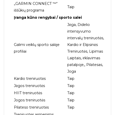
„GARMIN CONNECT ™“
Taip
iššūkių programa
Įranga kūno rengybai / sporto salei
Jėga, Didelio
intensyvumo
intervalų treniruotės,
Galimi veiklų sporto salėje
Kardio ir Elipsinės
profiliai
Treniruotės, Lipimas
Laiptais, irklavimas
patalpoje,, Pilatesas,
Joga
Kardio treniruotės
Taip
Jėgos treniruotės
Taip
HIIT treniruotės
Taip
Jogos treniruotės
Taip
Pilateso treniruotės
Taip
Treniruotės asmenims