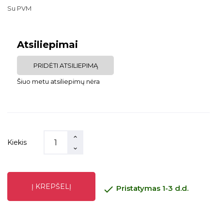
Su PVM
Atsiliepimai
PRIDĖTI ATSILIEPIMĄ
Šiuo metu atsiliepimų nėra
Kiekis
Į KREPŠELĮ

Pristatymas 1-3 d.d.