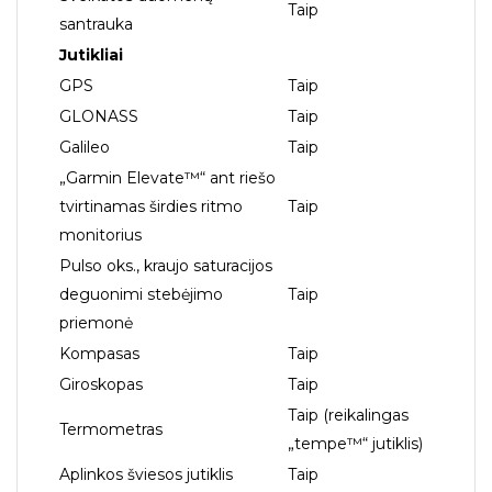
Taip
santrauka
Jutikliai
GPS
Taip
GLONASS
Taip
Galileo
Taip
„Garmin Elevate™“ ant riešo
tvirtinamas širdies ritmo
Taip
monitorius
Pulso oks., kraujo saturacijos
deguonimi stebėjimo
Taip
priemonė
Kompasas
Taip
Giroskopas
Taip
Taip (reikalingas
Termometras
„tempe™“ jutiklis)
Aplinkos šviesos jutiklis
Taip