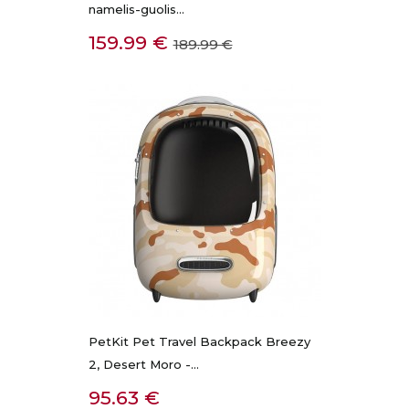
namelis-guolis...
Kaina
Bazinė
159.99 €
189.99 €
kaina
PetKit Pet Travel Backpack Breezy
2, Desert Moro -...
Kaina
95.63 €