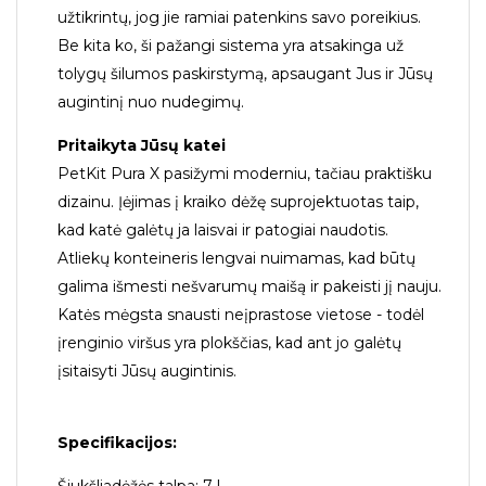
užtikrintų, jog jie ramiai patenkins savo poreikius.
Be kita ko, ši pažangi sistema yra atsakinga už
tolygų šilumos paskirstymą, apsaugant Jus ir Jūsų
augintinį nuo nudegimų.
Pritaikyta Jūsų katei
PetKit Pura X pasižymi moderniu, tačiau praktišku
dizainu. Įėjimas į kraiko dėžę suprojektuotas taip,
kad katė galėtų ja laisvai ir patogiai naudotis.
Atliekų konteineris lengvai nuimamas, kad būtų
galima išmesti nešvarumų maišą ir pakeisti jį nauju.
Katės mėgsta snausti neįprastose vietose - todėl
įrenginio viršus yra plokščias, kad ant jo galėtų
įsitaisyti Jūsų augintinis.
Specifikacijos:
Šiukšliadėžės talpa: 7 l