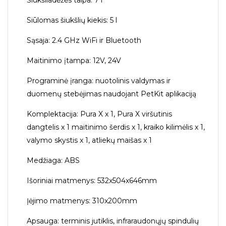
Siūlomas šiukšlių kiekis: 5 l
Sąsaja: 2.4 GHz WiFi ir Bluetooth
Maitinimo įtampa: 12V, 24V
Programinė įranga: nuotolinis valdymas ir
duomenų stebėjimas naudojant PetKit aplikaciją
Komplektacija: Pura X x 1, Pura X viršutinis
dangtelis x 1 maitinimo šerdis x 1, kraiko kilimėlis x 1,
valymo skystis x 1, atliekų maišas x 1
Medžiaga: ABS
Išoriniai matmenys: 532x504x646mm
Įėjimo matmenys: 310x200mm
Apsauga: terminis jutiklis, infraraudonųjų spindulių