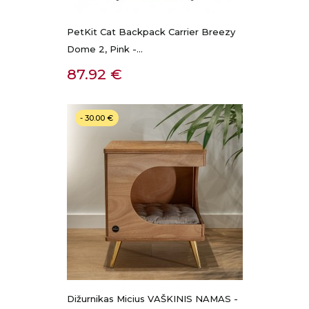
PetKit Cat Backpack Carrier Breezy
Dome 2, Pink -...
Kaina
87.92 €
- 30.00 €
Dižurnikas Micius VAŠKINIS NAMAS -