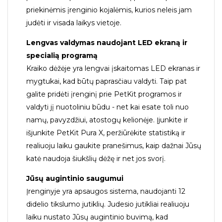
priekinėmis įrenginio kojalėmis, kurios neleis jam
judėti ir visada laikys vietoje.
Lengvas valdymas naudojant LED ekraną ir
specialią programą
Kraiko dėžėje yra lengvai įskaitomas LED ekranas ir
mygtukai, kad būtų paprasčiau valdyti. Taip pat
galite pridėti įrenginį prie PetKit programos ir
valdyti jį nuotoliniu būdu - net kai esate toli nuo
namų, pavyzdžiui, atostogų kelionėje. Įjunkite ir
išjunkite PetKit Pura X, peržiūrėkite statistiką ir
realiuoju laiku gaukite pranešimus, kaip dažnai Jūsų
katė naudoja šiukšlių dėžę ir net jos svorį.
Jūsų augintinio saugumui
Įrenginyje yra apsaugos sistema, naudojanti 12
didelio tikslumo jutiklių. Judesio jutikliai realiuoju
laiku nustato Jūsų augintinio buvimą, kad