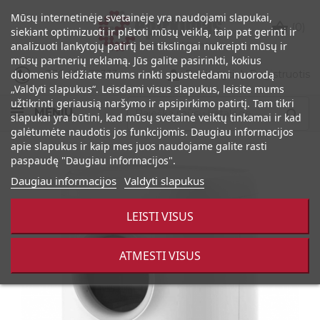
Mūsų internetinėje svetainėje yra naudojami slapukai,

(0)
siekiant optimizuoti ir plėtoti mūsų veiklą, taip pat gerinti ir
analizuoti lankytojų patirtį bei tikslingai nukreipti mūsų ir
mūsų partnerių reklamą. Jūs galite pasirinkti, kokius

+370 686 32333
Prisijungti
|
Registruotis
duomenis leidžiate mums rinkti spustelėdami nuorodą
„Valdyti slapukus“. Leisdami visus slapukus, leisite mums
užtikrinti geriausią naršymo ir apsipirkimo patirtį. Tam tikri
MENIU

slapukai yra būtini, kad mūsų svetainė veiktų tinkamai ir kad
galėtumėte naudotis jos funkcijomis. Daugiau informacijos
apie slapukus ir kaip mes juos naudojame galite rasti
paspaudę "Daugiau informacijos".
Daugiau informacijos
Valdyti slapukus
LEISTI VISUS
ATMESTI VISUS