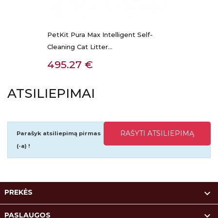
PetKit Pura Max Intelligent Self-
Cleaning Cat Litter...
Kaina
495.27 €
ATSILIEPIMAI
RAŠYTI ATSILIEPIMĄ
Parašyk atsiliepimą pirmas
(-a) !

PREKĖS

PASLAUGOS