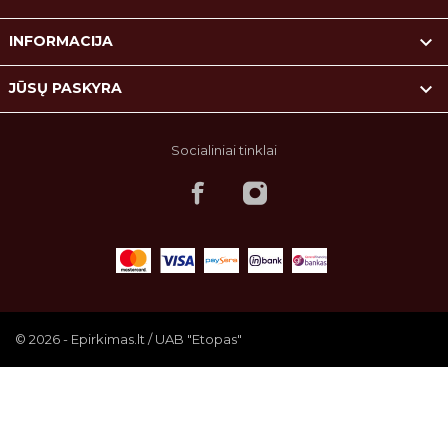

INFORMACIJA

JŪSŲ PASKYRA
Socialiniai tinklai
© 2026 - Epirkimas.lt / UAB "Etopas"