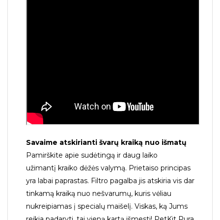
Savaime atskirianti švarų kraiką nuo išmatų
Pamirškite apie sudėtingą ir daug laiko
užimantį kraiko dėžės valymą. Prietaiso principas
yra labai paprastas. Filtro pagalba jis atskiria vis dar
tinkamą kraiką nuo nešvarumų, kuris vėliau
nukreipiamas į specialų maišelį. Viskas, ką Jums
reikia padaryti, tai vieną kartą išmesti! PetKit Pura