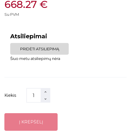
668.27 €
Su PVM
Atsiliepimai
PRIDĖTI ATSILIEPIMĄ
Šiuo metu atsiliepimų nėra
Kiekis
Į KREPŠELĮ