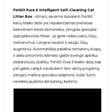
PetKit Pura X Intelligent Self-Cleaning Cat
Litter Box
- išmani, savaime išsivalanti PetKit
kačių kraiko dėžė yra nepakeičiamas prietaisas
kiekvienam katės šeimininkui. Įrengtas specialiai
suprojektuotas filtras - jis gerai veikia įvairių rūšių
nešvarumus. Lengva naudoti ir saugu Jūsų
augintiniui. Automatiškai pašalina nemalonų kvapą
ir dėka pritvirtinto kilimėlio galite išvengti aplinkui
išsibarsčiusių šiukšlių. PetKit Pura X kraiko dėžę taip
pat galite valdyti naudodami tam skirtą programą.
Įrenginį maitina specialus adapteris, todėl Jums
nereikės jaudintis dėl baterijų keitimo.