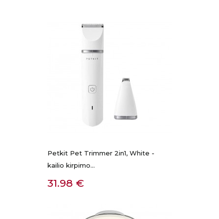
Petkit Pet Trimmer 2in1, White -
kailio kirpimo...
Kaina
31.98 €