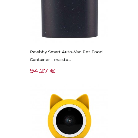
Pawbby Smart Auto-Vac Pet Food
Container - maisto...
Kaina
94.27 €