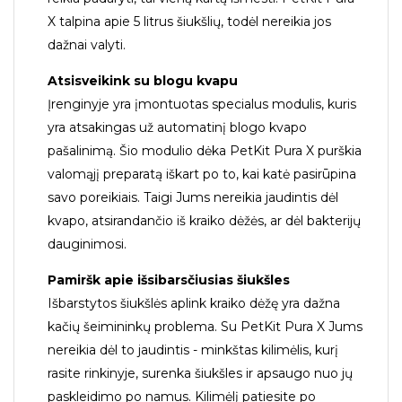
X talpina apie 5 litrus šiukšlių, todėl nereikia jos
dažnai valyti.
Atsisveikink su blogu kvapu
Įrenginyje yra įmontuotas specialus modulis, kuris
yra atsakingas už automatinį blogo kvapo
pašalinimą. Šio modulio dėka PetKit Pura X purškia
valomąjį preparatą iškart po to, kai katė pasirūpina
savo poreikiais. Taigi Jums nereikia jaudintis dėl
kvapo, atsirandančio iš kraiko dėžės, ar dėl bakterijų
dauginimosi.
Pamiršk apie išsibarsčiusias šiukšles
Išbarstytos šiukšlės aplink kraiko dėžę yra dažna
kačių šeimininkų problema. Su PetKit Pura X Jums
nereikia dėl to jaudintis - minkštas kilimėlis, kurį
rasite rinkinyje, surenka šiukšles ir apsaugo nuo jų
paskleidimo po namus. Kilimėlį patiesite po