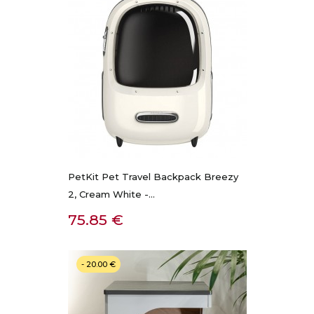
PetKit Pet Travel Backpack Breezy
2, Cream White -...
Kaina
75.85 €
- 20.00 €