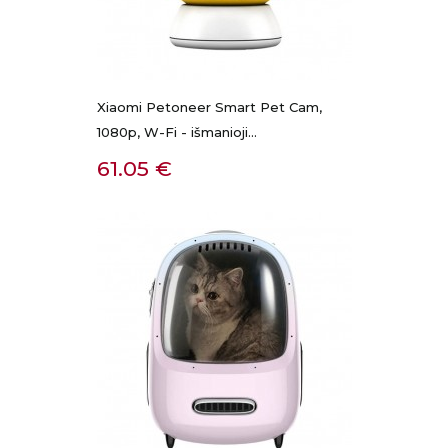
Xiaomi Petoneer Smart Pet Cam,
1080p, W-Fi - išmanioji...
Kaina
61.05 €