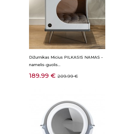
Dižurnikas Micius PILKASIS NAMAS -
namelis-guolis...
Kaina
Bazinė
189.99 €
209.99 €
kaina