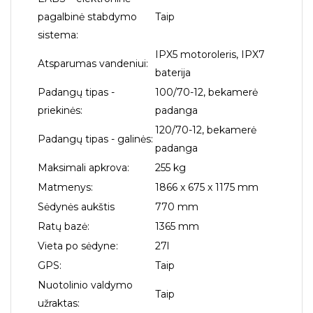
pagalbinė stabdymo
Taip
sistema:
IPX5 motoroleris, IPX7
Atsparumas vandeniui:
baterija
Padangų tipas -
100/70-12, bekamerė
priekinės:
padanga
120/70-12, bekamerė
Padangų tipas - galinės:
padanga
Maksimali apkrova:
255 kg
Matmenys:
1866 x 675 x 1175 mm
Sėdynės aukštis
770 mm
Ratų bazė:
1365 mm
Vieta po sėdyne:
27l
GPS:
Taip
Nuotolinio valdymo
Taip
užraktas: