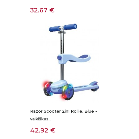
Kaina
32.67 €
Razor Scooter 2in1 Rollie, Blue -
vaikiškas...
Kaina
42.92 €