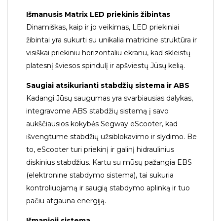
Išmanusis Matrix LED priekinis žibintas
Dinamiškas, kaip ir jo veikimas, LED priekiniai
žibintai yra sukurti su unikalia matricine struktūra ir
visiškai priekiniu horizontaliu ekranu, kad skleistų
platesnį šviesos spindulį ir apšviestų Jūsų kelią.
Saugiai atsikurianti stabdžių sistema ir ABS
Kadangi Jūsų saugumas yra svarbiausias dalykas,
integravome ABS stabdžių sistemą į savo
aukščiausios kokybės Segway eScooter, kad
išvengtume stabdžių užsiblokavimo ir slydimo. Be
to, eScooter turi priekinį ir galinį hidraulinius
diskinius stabdžius. Kartu su mūsų pažangia EBS
(elektronine stabdymo sistema), tai sukuria
kontroliuojamą ir saugią stabdymo aplinką ir tuo
pačiu atgauna energiją.
Išmanioji sistema