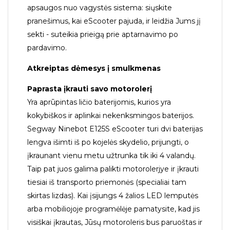
apsaugos nuo vagystės sistema: siųskite
pranešimus, kai eScooter pajuda, ir leidžia Jums jį
sekti - suteikia prieigą prie aptarnavimo po
pardavimo.
Atkreiptas dėmesys į smulkmenas
Paprasta įkrauti savo motorolerį
Yra aprūpintas ličio baterijomis, kurios yra
kokybiškos ir aplinkai nekenksmingos baterijos.
Segway Ninebot E125S eScooter turi dvi baterijas
lengva išimti iš po kojelės skydelio, prijungti, o
įkraunant vienu metu užtrunka tik iki 4 valandų.
Taip pat juos galima palikti motorolerjye ir įkrauti
tiesiai iš transporto priemonės (specialiai tam
skirtas lizdas). Kai įsijungs 4 žalios LED lemputės
arba mobiliojoje programėlėje pamatysite, kad jis
visiškai įkrautas, Jūsų motoroleris bus paruoštas ir