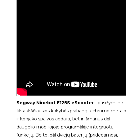
Segway Ninebot E125S eScooter
- pasižymi ne
tik aukščiausios kokybės prabangiu chromo metalo
ir konjako spalvos apdaila, bet ir išmanus dėl
daugelio mobiliojoje programėlėje integruotų
funkcijų. Be to, dėl dviejų baterijų (pridedamos),