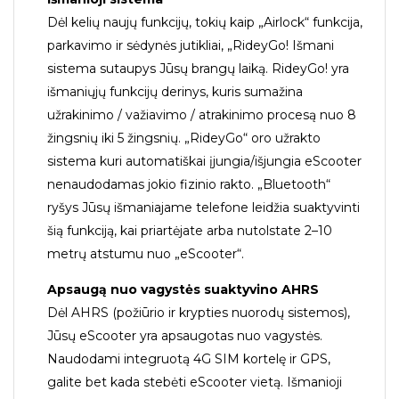
Dėl kelių naujų funkcijų, tokių kaip „Airlock“ funkcija,
parkavimo ir sėdynės jutikliai, „RideyGo! Išmani
sistema sutaupys Jūsų brangų laiką. RideyGo! yra
išmaniųjų funkcijų derinys, kuris sumažina
užrakinimo / važiavimo / atrakinimo procesą nuo 8
žingsnių iki 5 žingsnių. „RideyGo“ oro užrakto
sistema kuri automatiškai įjungia/išjungia eScooter
nenaudodamas jokio fizinio rakto. „Bluetooth“
ryšys Jūsų išmaniajame telefone leidžia suaktyvinti
šią funkciją, kai priartėjate arba nutolstate 2–10
metrų atstumu nuo „eScooter“.
Apsaugą nuo vagystės suaktyvino AHRS
Dėl AHRS (požiūrio ir krypties nuorodų sistemos),
Jūsų eScooter yra apsaugotas nuo vagystės.
Naudodami integruotą 4G SIM kortelę ir GPS,
galite bet kada stebėti eScooter vietą. Išmanioji