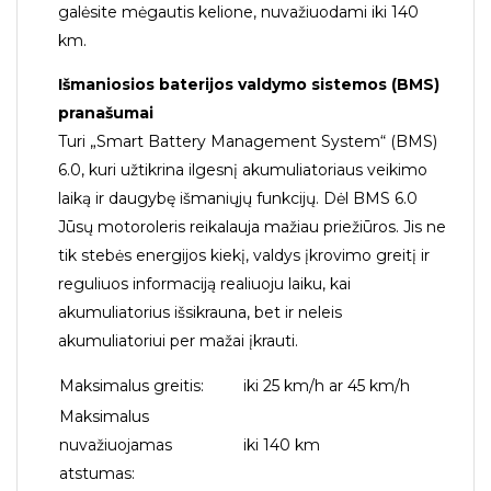
galėsite mėgautis kelione, nuvažiuodami iki 140
km.
Išmaniosios baterijos valdymo sistemos (BMS)
pranašumai
Turi „Smart Battery Management System“ (BMS)
6.0, kuri užtikrina ilgesnį akumuliatoriaus veikimo
laiką ir daugybę išmaniųjų funkcijų. Dėl BMS 6.0
Jūsų motoroleris reikalauja mažiau priežiūros. Jis ne
tik stebės energijos kiekį, valdys įkrovimo greitį ir
reguliuos informaciją realiuoju laiku, kai
akumuliatorius išsikrauna, bet ir neleis
akumuliatoriui per mažai įkrauti.
Maksimalus greitis:
iki 25 km/h ar 45 km/h
Maksimalus
nuvažiuojamas
iki 140 km
atstumas: