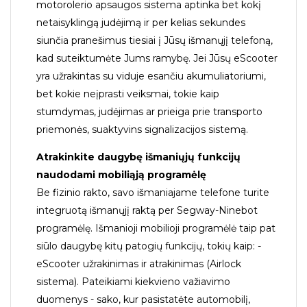
motorolerio apsaugos sistema aptinka bet kokį
netaisyklingą judėjimą ir per kelias sekundes
siunčia pranešimus tiesiai į Jūsų išmanųjį telefoną,
kad suteiktumėte Jums ramybę. Jei Jūsų eScooter
yra užrakintas su viduje esančiu akumuliatoriumi,
bet kokie neįprasti veiksmai, tokie kaip
stumdymas, judėjimas ar prieiga prie transporto
priemonės, suaktyvins signalizacijos sistemą.
Atrakinkite daugybę išmaniųjų funkcijų
naudodami mobiliąją programėlę
Be fizinio rakto, savo išmaniajame telefone turite
integruotą išmanųjį raktą per Segway-Ninebot
programėlę. Išmanioji mobilioji programėlė taip pat
siūlo daugybę kitų patogių funkcijų, tokių kaip: -
eScooter užrakinimas ir atrakinimas (Airlock
sistema). Pateikiami kiekvieno važiavimo
duomenys - sako, kur pasistatėte automobilį,