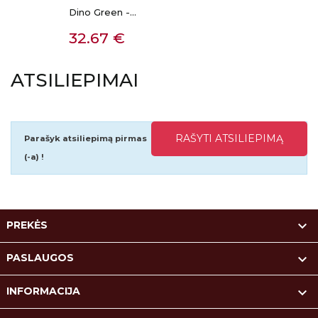
Dino Green -...
Kaina
32.67 €
ATSILIEPIMAI
RAŠYTI ATSILIEPIMĄ
Parašyk atsiliepimą pirmas
(-a) !

PREKĖS

PASLAUGOS

INFORMACIJA