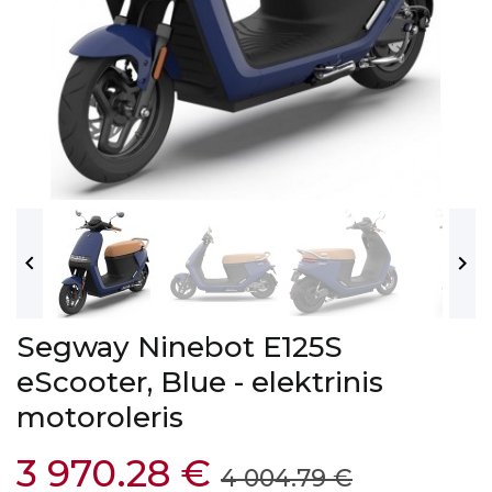


Segway Ninebot E125S
eScooter, Blue - elektrinis
motoroleris
3 970.28 €
4 004.79 €