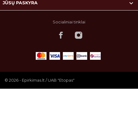

JŪSŲ PASKYRA
Socialiniai tinklai
© 2026 - Epirkimas.lt / UAB "Etopas"