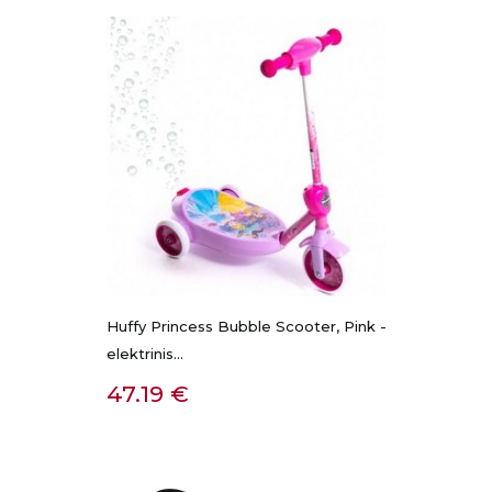
Huffy Princess Bubble Scooter, Pink -
elektrinis...
Kaina
47.19 €