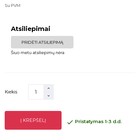
Su PVM
Atsiliepimai
PRIDĖTI ATSILIEPIMĄ
Šiuo metu atsiliepimų nėra
Kiekis
Į KREPŠELĮ

Pristatymas 1-3 d.d.