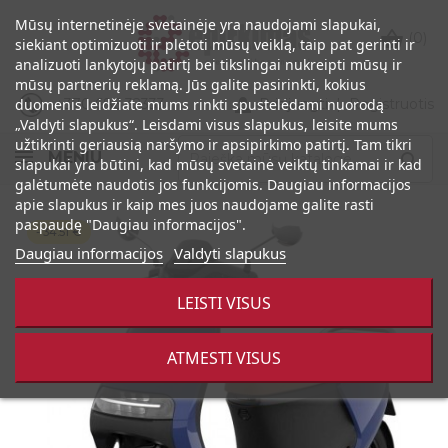
Mūsų internetinėje svetainėje yra naudojami slapukai,

(0)
siekiant optimizuoti ir plėtoti mūsų veiklą, taip pat gerinti ir
analizuoti lankytojų patirtį bei tikslingai nukreipti mūsų ir
mūsų partnerių reklamą. Jūs galite pasirinkti, kokius

+370 686 32333
Prisijungti
|
Registruotis
duomenis leidžiate mums rinkti spustelėdami nuorodą
„Valdyti slapukus“. Leisdami visus slapukus, leisite mums
užtikrinti geriausią naršymo ir apsipirkimo patirtį. Tam tikri
MENIU

slapukai yra būtini, kad mūsų svetainė veiktų tinkamai ir kad
galėtumėte naudotis jos funkcijomis. Daugiau informacijos
apie slapukus ir kaip mes juos naudojame galite rasti
paspaudę "Daugiau informacijos".
- 34.51 €
- 34.51 €
Daugiau informacijos
Valdyti slapukus
LEISTI VISUS
ATMESTI VISUS