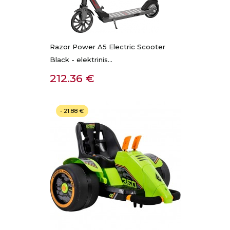
Razor Power A5 Electric Scooter
Black - elektrinis...
Kaina
212.36 €
- 21.88 €