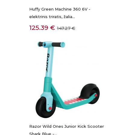
Huffy Green Machine 360 6V -
elektrinis triratis, žalia...
Kaina
Bazinė
125.39 €
147.27 €
kaina
Razor Wild Ones Junior Kick Scooter
Shark Blue -...