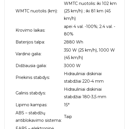
WMTC nuotolis: iki 102 km
WMTC nuotolis (km):
(25 km/h) ; iki 81 km (45
km/h)
apei 4 val. -100%; 2.4 val. -
Krovimo laikas:
80%
Baterijos talpa:
2880 Wh
350 W (25 km/h), 1000 W
Vardinė galia:
(45 km/h)
Didžiausia galia:
3000 W
Hidrauliniai diskiniai
Priekinis stabdys:
stabdžiai 220-4 mm
Hidrauliniai diskiniai
Galinis stabdys:
stabdžiai 180-3,5 mm
Lipimo kampas:
15°
ABS – stabdžių
Taip
antiblokavimo sistema:
EABS – elektroninė